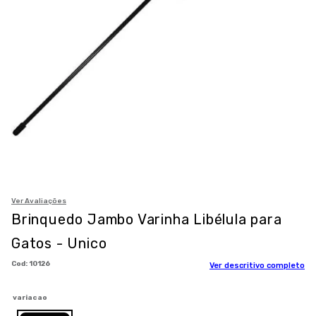
8
º
petisco caes
9
º
premier
10
º
pro plan
Ver Avaliações
Brinquedo Jambo Varinha Libélula para
Gatos - Unico
:
10126
Ver descritivo completo
variacao