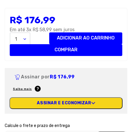
8
º
royal canin
R$
176
,
99
9
º
premier
10
º
pro plan
Em até
3
x
R$
58
,
99
sem juros
ADICIONAR AO CARRINHO
1
COMPRAR
Assinar por
R$ 176,99
Saiba mais
ASSINAR E ECONOMIZAR