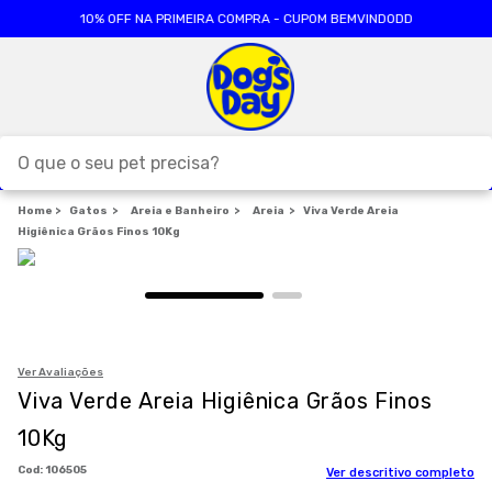
10% OFF NA PRIMEIRA COMPRA - CUPOM BEMVINDODD
O que o seu pet precisa?
Gatos
Areia e Banheiro
TERMOS MAIS BUSCADOS
Areia
Viva Verde Areia
Higiênica Grãos Finos 10Kg
1
º
ração cães
2
º
ração gatos
3
º
caes
4
º
tapete higienico
Ver Avaliações
Viva Verde Areia Higiênica Grãos Finos
5
º
formula natural
10Kg
6
º
areia
:
106505
Ver descritivo completo
7
º
petisco caes