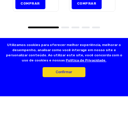
COMPRAR
COMPRAR
Utilizamos cookies para oferecer melhor experiência, melhorar o
desempenho, analisar como você interage em nosso site e
personalizar conteúdo. Ao utilizar este site, você concorda com o
uso de cookies e nossas
Politica de Privacidade.
Confirmar
Olá, somos a Dog’s Day:
A Loja do seu Animal! Nascemos a partir de
um sonho familiar que teve início em 2001, com a fundação da primeira
loja na Rua Acuruí, Anália Franco, na cidade de São Paulo. Hoje temos
mais de 17 lojas físicas espalhadas pela Grande São Paulo. A nossa
família é apaixonada por pets e quer trazer qualidade de vida para
esses seres tão puros. Somos dedicados em oferecer um ótimo