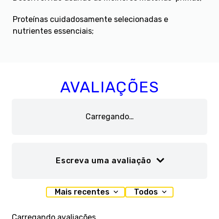
Proteínas cuidadosamente selecionadas e
nutrientes essenciais;
AVALIAÇÕES
Carregando…
Escreva uma avaliação
Adicionar avaliação
Mais recentes
Todos
Título
Carregando avaliações…