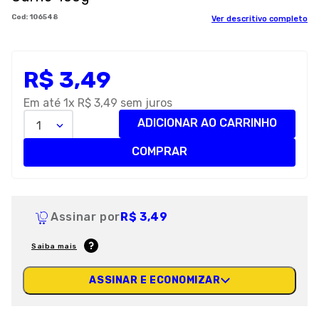
8
º
petisco caes
:
106548
Ver descritivo completo
9
º
premier
10
º
pro plan
R$
3
,
49
Em até
1
x
R$
3
,
49
sem juros
ADICIONAR AO CARRINHO
1
COMPRAR
Assinar por
R$ 3,49
Saiba mais
ASSINAR E ECONOMIZAR