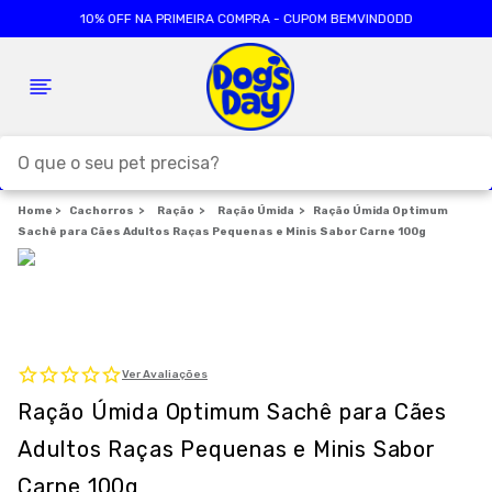
10% OFF NA PRIMEIRA COMPRA - CUPOM BEMVINDODD
O que o seu pet precisa?
Cachorros
TERMOS MAIS BUSCADOS
Ração
Ração Úmida
Ração Úmida Optimum
Sachê para Cães Adultos Raças Pequenas e Minis Sabor Carne 100g
1
º
ração cães
2
º
ração gatos
3
º
caes
4
º
tapete higienico
Ver Avaliações
5
º
formula natural
Ração Úmida Optimum Sachê para Cães
6
º
areia
Adultos Raças Pequenas e Minis Sabor
7
º
royal canin
Carne 100g