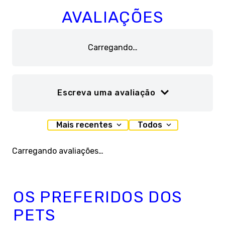
AVALIAÇÕES
Carregando…
Escreva uma avaliação
Adicionar avaliação
Mais recentes
Todos
Título
Carregando avaliações…
Avalie o produto de 1 a 5 estrelas
OS PREFERIDOS DOS
★
★
★
★
★
PETS
Seu nome