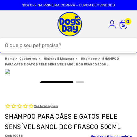
10% OFF NA PRIMEIRA COMPRA - CUPOM BEMVINDODD
O que o seu pet precisa?
Cachorros
TERMOS MAIS BUSCADOS
Higiene E Limpeza
Shampoo
SHAMPOO
PARA CÃES E GATOS PELE SENSÍVEL SANOL DOG FRASCO 500ML
1
º
ração cães
2
º
ração gatos
3
º
caes
4
º
tapete higienico
Ver Avaliações
5
º
formula natural
SHAMPOO PARA CÃES E GATOS PELE
6
º
areia
SENSÍVEL SANOL DOG FRASCO 500ML
7
º
royal canin
:
10938
Ver descritivo completo