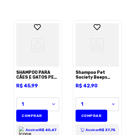
Sua localização
Endereço de email
Escreva uma avaliação
SHAMPOO PARA
Shampoo Pet
CÃES E GATOS PELE
Society Beeps
SENSÍVEL SANOL
Estopinha 2 Em 1
R$
45
,
99
R$
42
,
90
DOG FRASCO
para Cães e Gatos -
500ML
500ml
1
1
ENVIAR AVALIAÇÃO
COMPRAR
COMPRAR
Assinar
R$ 40,47
Assinar
R$ 37,75