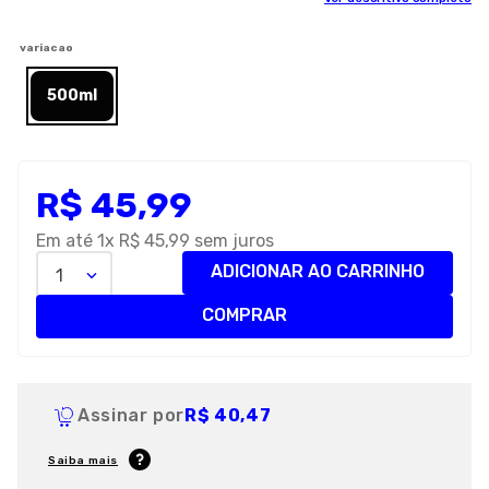
8
º
premier
variacao
9
º
petisco caes
500ml
10
º
pro plan
R$
45
,
99
Em até
1
x
R$
45
,
99
sem juros
ADICIONAR AO CARRINHO
1
COMPRAR
Assinar por
R$ 40,47
Saiba mais