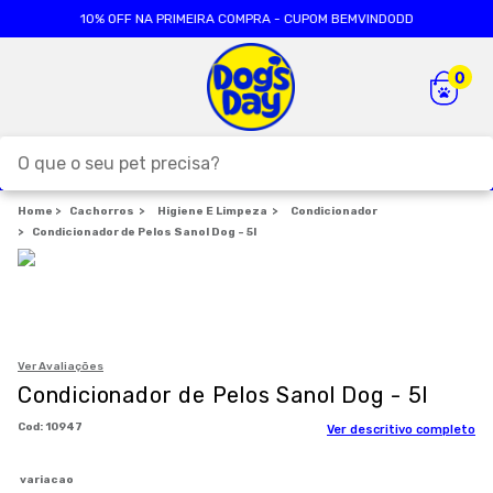
10% OFF NA PRIMEIRA COMPRA - CUPOM BEMVINDODD
O que o seu pet precisa?
Cachorros
TERMOS MAIS BUSCADOS
Higiene E Limpeza
Condicionador
Condicionador de Pelos Sanol Dog - 5l
1
º
ração cães
2
º
ração gatos
3
º
caes
4
º
tapete higienico
Ver Avaliações
Condicionador de Pelos Sanol Dog - 5l
5
º
formula natural
:
10947
Ver descritivo completo
6
º
areia
7
º
royal canin
variacao