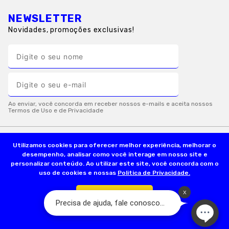
NEWSLETTER
Novidades, promoções exclusivas!
Utilizamos cookies para oferecer melhor experiência, melhorar o
INSTITUCIONAL
desempenho, analisar como você interage em nosso site e
personalizar conteúdo. Ao utilizar este site, você concorda com o
uso de cookies e nossas
Politica de Privacidade.
INFORMAÇÕES ÚTEIS
Confirmar
FORMAS DE PAGAMENTO