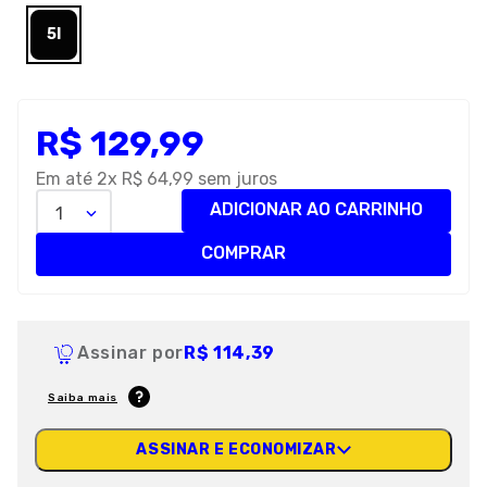
8
º
premier
5l
9
º
petisco caes
10
º
pro plan
R$
129
,
99
Em até
2
x
R$
64
,
99
sem juros
ADICIONAR AO CARRINHO
1
COMPRAR
Assinar por
R$ 114,39
Saiba mais
ASSINAR E ECONOMIZAR