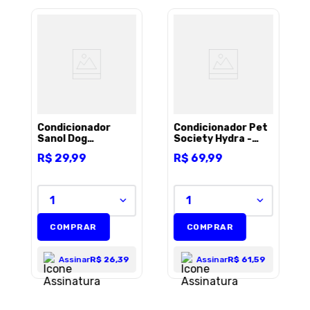
Condicionador
Condicionador Pet
Sanol Dog
Society Hydra -
Revitalizante para
290ml
R$
29
,
99
R$
69
,
99
Cães e Gatos -
500g
1
1
COMPRAR
COMPRAR
Assinar
R$ 26,39
Assinar
R$ 61,59