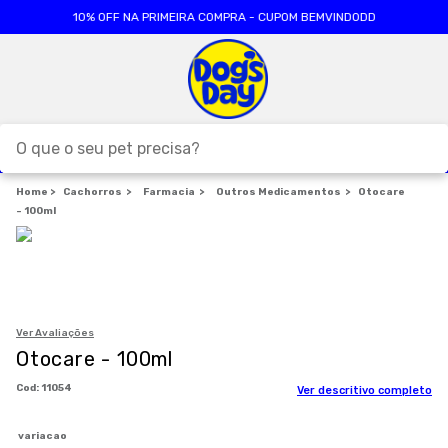
10% OFF NA PRIMEIRA COMPRA - CUPOM BEMVINDODD
O que o seu pet precisa?
Cachorros
TERMOS MAIS BUSCADOS
Farmacia
Outros Medicamentos
Otocare
- 100ml
1
º
ração cães
2
º
ração gatos
3
º
caes
4
º
tapete higienico
Ver Avaliações
Otocare - 100ml
5
º
formula natural
:
11054
Ver descritivo completo
6
º
areia
7
º
royal canin
variacao