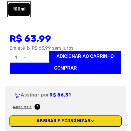
8
º
petisco caes
100ml
9
º
premier
10
º
pro plan
R$
63
,
99
Em até
1
x
R$
63
,
99
sem juros
ADICIONAR AO CARRINHO
1
COMPRAR
Assinar por
R$ 56,31
Saiba mais
ASSINAR E ECONOMIZAR