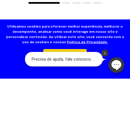
Utilizamos cookies para oferecer melhor experiência, melhorar o
desempenho, analisar como você interage em nosso site e
personalizar conteúdo. Ao utilizar este site, você concorda com o
uso de cookies e nossas
Politica de Privacidade.
Confirmar
Olá, somos a Dog’s Day:
A Loja do seu Animal! Nascemos a partir de
um sonho familiar que teve início em 2001, com a fundação da primeira
loja na Rua Acuruí, Anália Franco, na cidade de São Paulo. Hoje temos
mais de 17 lojas físicas espalhadas pela Grande São Paulo. A nossa
família é apaixonada por pets e quer trazer qualidade de vida para
esses seres tão puros. Somos dedicados em oferecer um ótimo
serviço, com melhoria contínua, valorização e respeito humano.
contato@dogsday.com.br
Telefone: 11 98815-8570