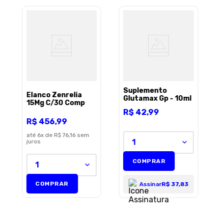
Suplemento
Elanco Zenrelia
Glutamax Gp - 10ml
15Mg C/30 Comp
R$
42
,
99
R$
456
,
99
até
6
x de
R$ 76,16
sem
1
juros
COMPRAR
1
COMPRAR
Assinar
R$ 37,83