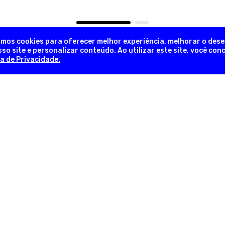
amos cookies para oferecer melhor experiência, melhorar o des
so site e personalizar conteúdo. Ao utilizar este site, você co
ca de Privacidade.
NEWSLETTER
Novidades, promoções exclusivas!
INFORMAÇÕES ÚTEIS
INFORM
em
Sobre a Empresa
Trocas e 
lia
Nossas Lojas
Formas d
as
Fale Conosco
Pergunta