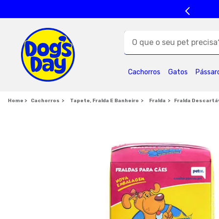
O que o seu pet precisa?
TERMOS MAIS BUSC
Cachorros
Gatos
Pássar
1
º
ração cães
5
º
formula natural
Cachorros
Tapete, Fralda E Banheiro
Fralda
Fralda Descartá
9
º
premier
1