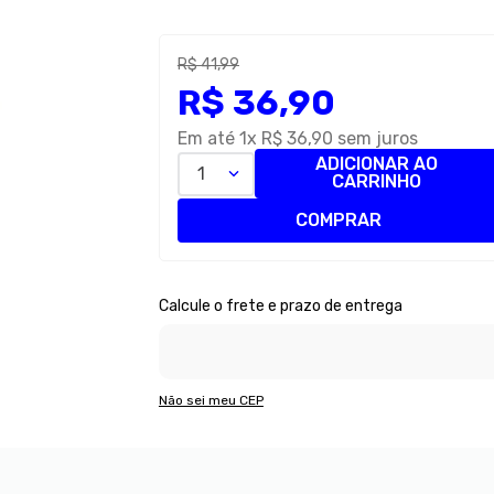
R$
41
,
99
R$
36
,
90
Em até
1
x
R$
36
,
90
sem juros
ADICIONAR AO
1
CARRINHO
COMPRAR
Não sei meu CEP