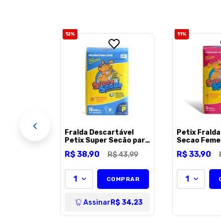
12
%
11
%
rtável
a Cães
 M
OMPRAR
R$ 47,43
Fralda Descartável
Petix Frald
Petix Super Secão para
Secao Feme
Cães Machos
R$
38
,
90
R$
33
,
90
R$
43
,
99
1
1
COMPRAR
Assinar
R$ 34,23