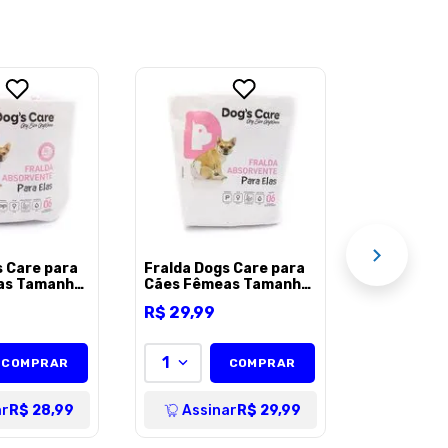
Fralda Dog
Cães Fêm
M
R$
31
,
99
1
AÇÃO
Assi
s Care para
Fralda Dogs Care para
as Tamanho
Cães Fêmeas Tamanho
P
R$
29
,
99
1
COMPRAR
COMPRAR
ar
R$ 28,99
Assinar
R$ 29,99