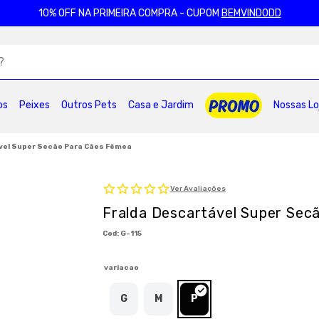
10% OFF NA PRIMEIRA COMPRA - CUPOM
BEMVINDODD
ADOS
os
Peixes
Outros Pets
Casa e Jardim
Nossas Lo
2
º
ração gatos
3
º
caes
4
º
tapete higienico
6
º
areia
7
º
petisco caes
8
º
royal canin
vel Super Secão Para Cães Fêmea
0
º
pro plan
Ver Avaliações
Fralda Descartável Super Sec
:
G-115
variacao
G
M
P