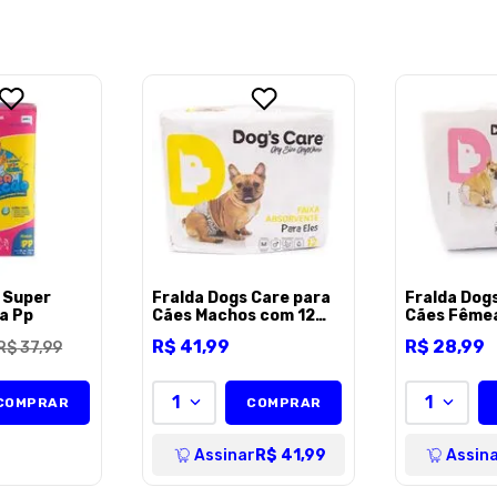
Escreva uma avaliação
ENVIAR AVALI
a Super
Fralda Dogs Care para
Fralda Dog
a Pp
Cães Machos com 12
Cães Fême
Unidades
Pp
R$
41
,
99
R$
28
,
99
R$
37
,
99
1
1
COMPRAR
COMPRAR
Assinar
R$ 41,99
Assin