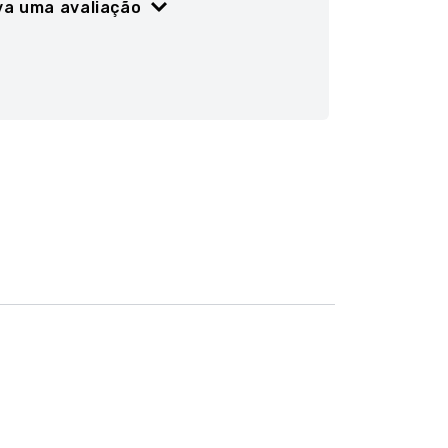
va uma avaliação
ão
5 estrelas