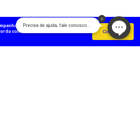
empenho, analisar como você interage
ncorda com o uso de cookies e nossas
Confirmar
AÇÕES ÚTEIS
FORMAS DE PAGAMENTO
Devoluções
e Pagamento
s Frequentes
SEGURANÇA