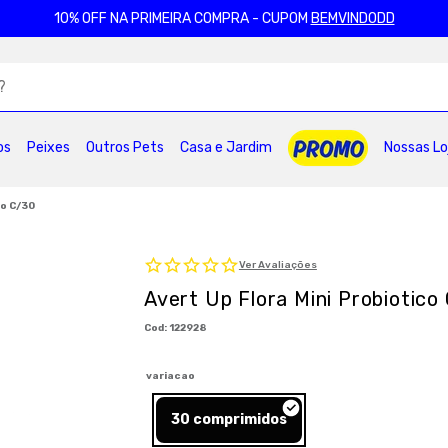
10% OFF NA PRIMEIRA COMPRA - CUPOM
BEMVINDODD
ADOS
os
Peixes
Outros Pets
Casa e Jardim
Nossas Lo
2
º
ração gatos
3
º
caes
4
º
tapete higienico
6
º
areia
7
º
royal canin
8
º
petisco caes
co C/30
0
º
pro plan
Ver Avaliações
Avert Up Flora Mini Probiotico
:
122928
variacao
30 comprimidos