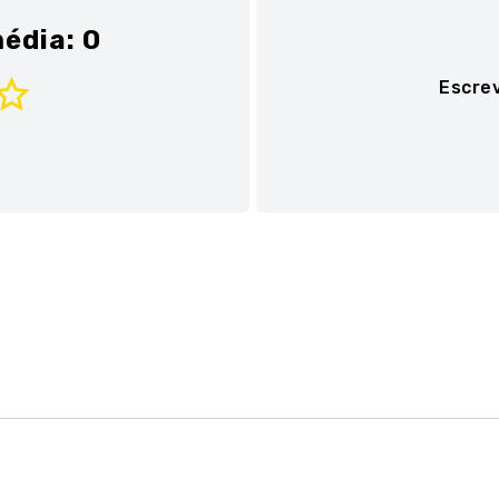
édia: 0
Escre
Adicionar avaliaç
Título
Avalie o produto de 1 a 
★
★
★
★
★
Seu nome
Sua localização