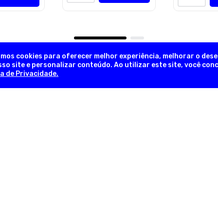
amos cookies para oferecer melhor experiência, melhorar o des
so site e personalizar conteúdo. Ao utilizar este site, você co
ca de Privacidade.
NEWSLETTER
Novidades, promoções exclusivas!
INFORMAÇÕES ÚTEIS
INFORM
em
Sobre a Empresa
Trocas e 
lia
Nossas Lojas
Formas d
as