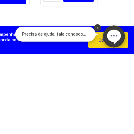
empenho, analisar como você interage
ncorda com o uso de cookies e nossas
Confirmar
AÇÕES ÚTEIS
FORMAS DE PAGAMENTO
Devoluções
e Pagamento