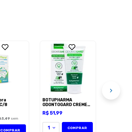
BOTUPHA
ODONTOGA
ML
R$
33
,
99
1
AÇÃO
ora
BOTUPHARMA
 C/8
ODONTOGARD CREME
DENTAL 70G
R$
51
,
99
63,49
sem
1
COMPRAR
COMPRAR