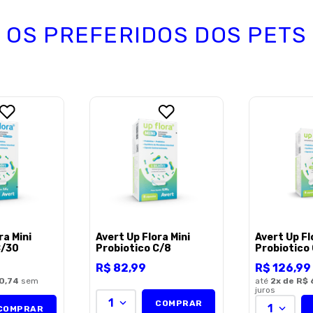
OS PREFERIDOS DOS PETS
Endereço de email
Escreva uma avaliação
ENVIAR AVALI
ra Mini
Avert Up Flora Mini
Avert Up Fl
C/30
Probiotico C/8
Probiotico
R$
82
,
99
R$
126
,
99
0,74
sem
até
2
x de
R$ 
juros
1
COMPRAR
1
COMPRAR