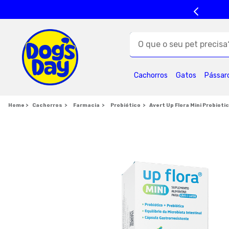
O que o seu pet precisa?
TERMOS MAIS BUSC
Cachorros
Gatos
Pássar
1
º
ração cães
5
º
formula natural
Cachorros
Farmacia
Probiótico
Avert Up Flora Mini Probioti
9
º
premier
1