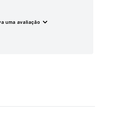
va uma avaliação
ão
5 estrelas