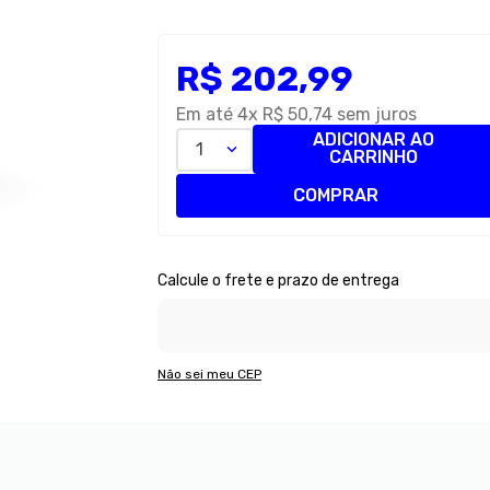
R$
202
,
99
Em até
4
x
R$
50
,
74
sem juros
ADICIONAR AO
1
CARRINHO
COMPRAR
Não sei meu CEP