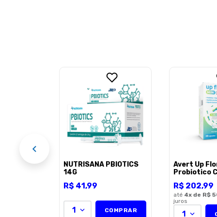
etnil Cães
EL
NUTRISANA PBIOTICS
Avert Up Flo
14G
Probiotico 
R$
41
,
99
R$
202
,
99
até
4
x de
R$ 5
juros
1
COMPRAR
1