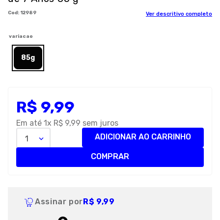
8
º
royal canin
:
12989
Ver descritivo completo
9
º
premier
variacao
10
º
pro plan
85g
R$
9
,
99
Em até
1
x
R$
9
,
99
sem juros
ADICIONAR AO CARRINHO
1
COMPRAR
Assinar por
R$ 9,99