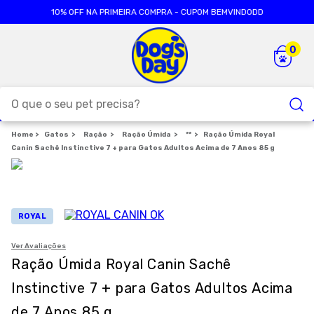
10% OFF NA PRIMEIRA COMPRA - CUPOM BEMVINDODD
O que o seu pet precisa?
Gatos
Ração
TERMOS MAIS BUSCADOS
Ração Úmida
**
Ração Úmida Royal
Canin Sachê Instinctive 7 + para Gatos Adultos Acima de 7 Anos 85 g
1
º
ração cães
2
º
ração gatos
3
º
caes
ROYAL
4
º
tapete higienico
Ver Avaliações
5
º
formula natural
Ração Úmida Royal Canin Sachê
6
º
areia
Instinctive 7 + para Gatos Adultos Acima
7
º
petisco caes
de 7 Anos 85 g