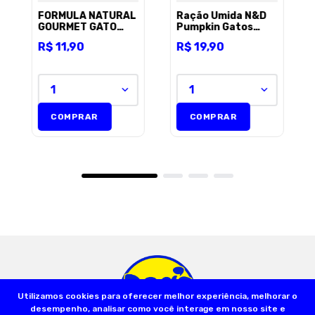
FORMULA NATURAL
Ração Úmida N&D
GOURMET GATO
Pumpkin Gatos
70G CARNE ESP
Adultos Frango,
R$
11
,
90
R$
19
,
90
Abóbora e Romã 70
g
1
1
COMPRAR
COMPRAR
Utilizamos cookies para oferecer melhor experiência, melhorar o
desempenho, analisar como você interage em nosso site e