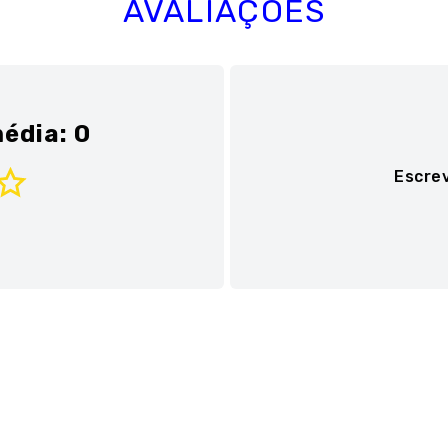
AVALIAÇÕES
édia: 0
Escre
Adicionar avaliaç
Título
Avalie o produto de 1 a 
★
★
★
★
★
Seu nome