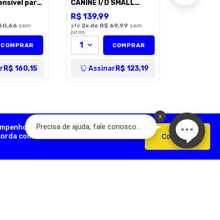
ensível para
CANINE I/D SMALL
tos Sabor
BITES 1,5 KG
R$
139
,
99
kg
60,66
sem
até
2
x de
R$ 69,99
sem
juros
1
COMPRAR
COMPRAR
r
R$ 160,15
Assinar
R$ 123,19
empenho, analisar como você interage
ncorda com o uso de cookies e nossas
Confirmar