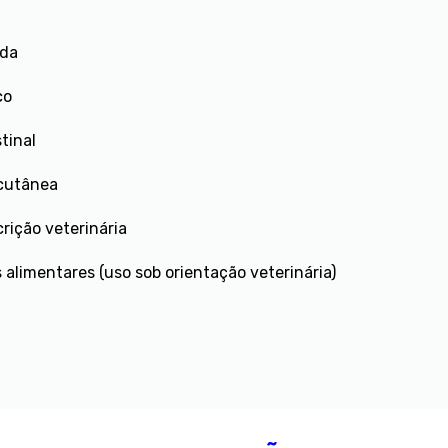
ada
co
tinal
 cutânea
rição veterinária
 alimentares (uso sob orientação veterinária)