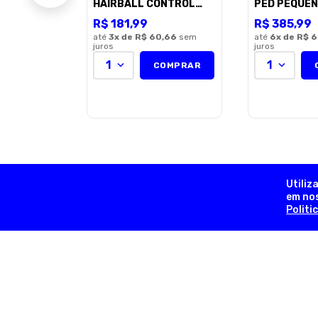
HAIRBALL CONTROL
PED PEQUEN
1,5KG
R$
181
,
99
R$
385
,
99
até
3
x de
R$ 60,66
sem
até
6
x de
R$ 6
juros
juros
1
1
COMPRAR
Utiliz
em nos
Politi
contato@dogsday.com.br
Telefone (11) 98815-8570