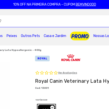
10% OFF NA PRIMEIRA COMPRA - CUPOM
BEMVINDODD
ADOS
os
Peixes
Outros Pets
Casa e Jardim
Nossas Lo
2
º
ração gatos
3
º
caes
4
º
tapete higienico
6
º
areia
7
º
petisco caes
8
º
royal canin
nary Lata Hypoallergenic - 400g
0
º
pro plan
ROYAL
Ver Avaliações
Royal Canin Veterinary Lata H
:
13001
variacao