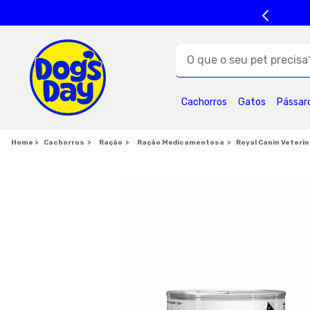
O que o seu pet precisa?
TERMOS MAIS BUSC
Cachorros
Gatos
Pássar
1
º
ração cães
5
º
formula natural
Cachorros
Ração
Ração Medicamentosa
Royal Canin Veteri
9
º
premier
1