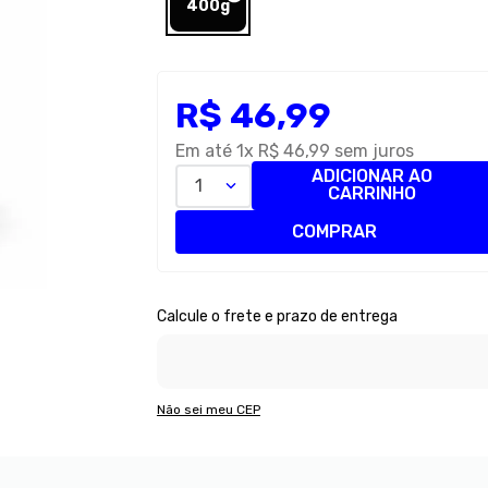
400g
R$
46
,
99
Em até
1
x
R$
46
,
99
sem juros
ADICIONAR AO
1
CARRINHO
COMPRAR
Não sei meu CEP