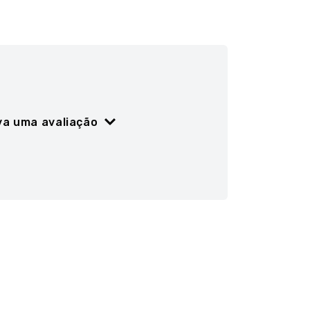
va uma avaliação
ão
5 estrelas