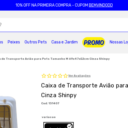
10% OFF NA PRIMEIRA COMPRA - CUPOM
BEMVINDODD
ADOS
os
Peixes
Outros Pets
Casa e Jardim
Nossas Lo
2
º
ração gatos
3
º
caes
4
º
tapete higienico
6
º
areia
7
º
royal canin
8
º
petisco caes
a de Transporte Avião para Pets Tamanho M 69x47x52cm Cinza Shinpy
0
º
pro plan
Ver Avaliações
Caixa de Transporte Avião pa
Cinza Shinpy
:
131407
variacao