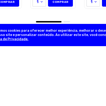
1
1
COMPRAR
COMPRAR
amos cookies para oferecer melhor experiência, melhorar o des
so site e personalizar conteúdo. Ao utilizar este site, você co
ca de Privacidade.
NEWSLETTER
Novidades, promoções exclusivas!
INFORMAÇÕES ÚTEIS
INFORM
em
Sobre a Empresa
Trocas e 
lia
Nossas Lojas
Formas d
as