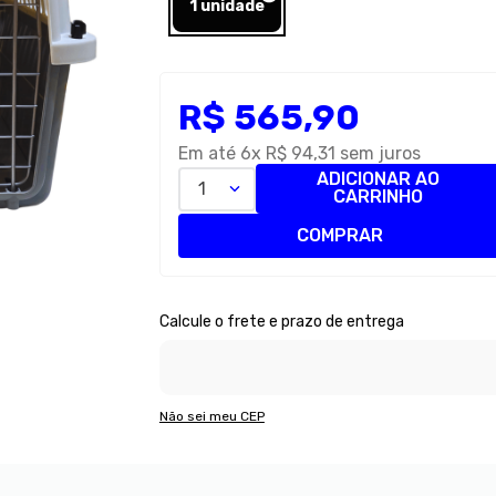
1 unidade
R$
565
,
90
Em até
6
x
R$
94
,
31
sem juros
ADICIONAR AO
1
CARRINHO
COMPRAR
Não sei meu CEP