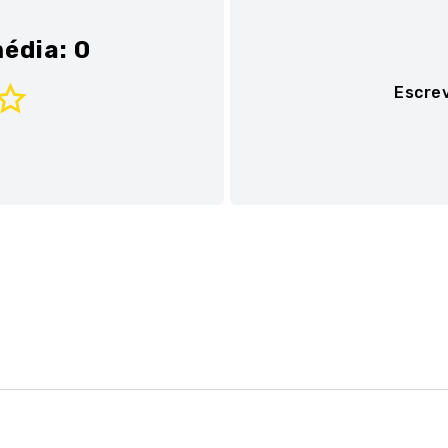
édia: 0
Escre
Adicionar avaliaç
Título
Avalie o produto de 1 a 
★
★
★
★
★
Seu nome
Sua localização