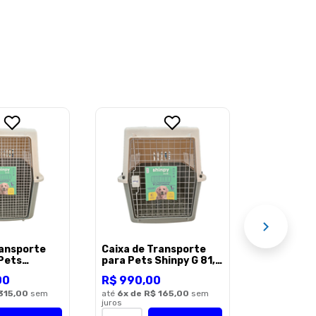
Caixa de 
para Pets 
72x53x53
R$
950
,
0
até
6
x de
R$
juros
AÇÃO
1
ransporte
Caixa de Transporte
 Pets
para Pets Shinpy G 81,2
XG –
x 57,5 x 64 cm
00
R$
990
,
00
cm Cinza
315,00
sem
até
6
x de
R$ 165,00
sem
juros