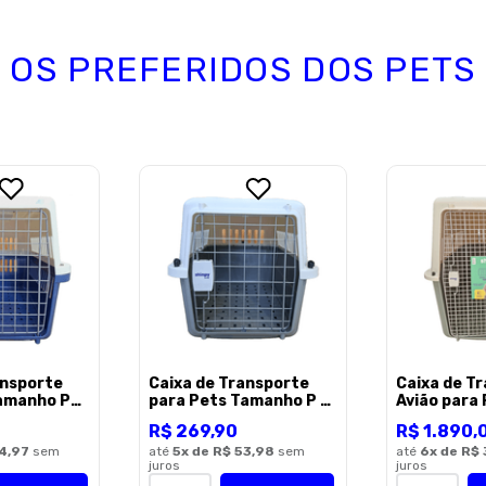
OS PREFERIDOS DOS PETS
Endereço de email
Escreva uma avaliação
ENVIAR AVALI
ansporte
Caixa de Transporte
Caixa de T
Tamanho PP
para Pets Tamanho P –
Avião para
x35,2cm
61x40x39cm Cinza
Tamanho X
R$
269
,
90
R$
1
.
890
,
Shinpy
108x67x77
4,97
sem
até
5
x de
R$ 53,98
sem
Shinpy
até
6
x de
R$ 
juros
juros