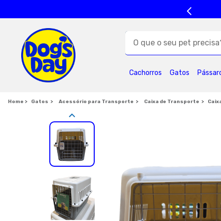
O que o seu pet precisa?
TERMOS MAIS BUSC
Cachorros
Gatos
Pássar
1
º
ração cães
5
º
formula natural
Gatos
Acessório para Transporte
Caixa de Transporte
Caix
9
º
premier
1