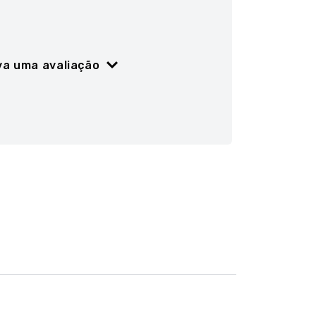
va uma avaliação
ão
5 estrelas