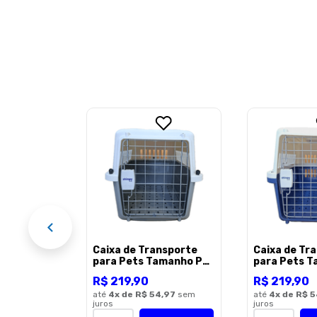
LLIVER 1
,96
sem
OMPRAR
Caixa de Transporte
Caixa de Tr
para Pets Tamanho PP
para Pets 
– 56,4x36,8x35,2cm
– 56,4x36,8
R$
219
,
90
R$
219
,
90
Cinza Shinpy
Azul Shinpy
até
4
x de
R$ 54,97
sem
até
4
x de
R$ 5
juros
juros