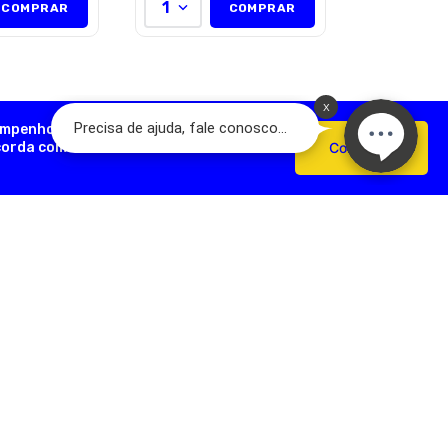
1
COMPRAR
COMPRAR
empenho, analisar como você interage
ncorda com o uso de cookies e nossas
Confirmar
AÇÕES ÚTEIS
FORMAS DE PAGAMENTO
Devoluções
e Pagamento