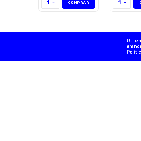
1
1
COMPRAR
Utiliz
em nos
Politi
contato@dogsday.com.br
Telefone (11) 98815-8570
Olá, somos a Dog’s Day:
Aqui seu PET é da família!
Nascemos a partir de um sonho familiar que teve início 
2001, com a fundação da primeira loja na Rua Acuruí, Aná
Franco, na cidade de São Paulo. Hoje temos 18 lojas físic