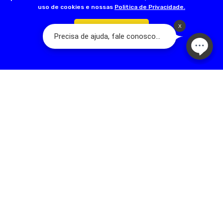
uso de cookies e nossas
Politica de Privacidade.
Confirmar
Olá, somos a Dog’s Day:
A Loja do seu Animal! Nascemos a partir de
um sonho familiar que teve início em 2001, com a fundação da primeira
loja na Rua Acuruí, Anália Franco, na cidade de São Paulo. Hoje temos
mais de 17 lojas físicas espalhadas pela Grande São Paulo. A nossa
família é apaixonada por pets e quer trazer qualidade de vida para
esses seres tão puros. Somos dedicados em oferecer um ótimo
serviço, com melhoria contínua, valorização e respeito humano.
contato@dogsday.com.br
Telefone: 11 98815-8570
NEWSLETTER
Novidades, promoções exclusivas!