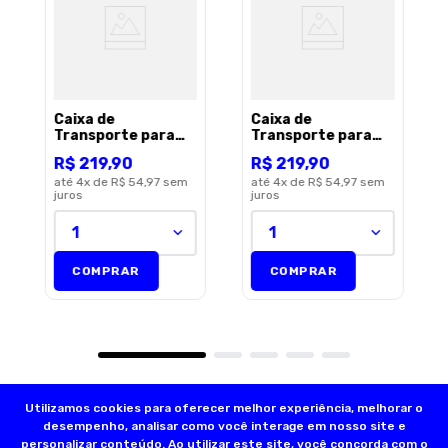
Caixa de
Caixa de
Transporte para
Transporte para
Pets Tamanho PP –
Pets Tamanho PP –
R$
219
,
90
R$
219
,
90
56,4x36,8x35,2cm
56,4x36,8x35,2cm
Cinza Shinpy
até
4
x de
R$ 54,97
sem
Azul Shinpy
até
4
x de
R$ 54,97
sem
juros
juros
1
1
COMPRAR
COMPRAR
Utilizamos cookies para oferecer melhor experiência, melhorar o
desempenho, analisar como você interage em nosso site e
personalizar conteúdo. Ao utilizar este site, você concorda com o