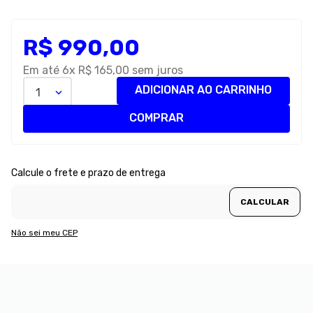
8
º
petisco caes
R$
990
,
9
º
00
premier
10
º
pro plan
Em até
6
x
R$
165
,
00
sem juros
ADICIONAR AO CARRINHO
1
COMPRAR
Não sei meu CEP