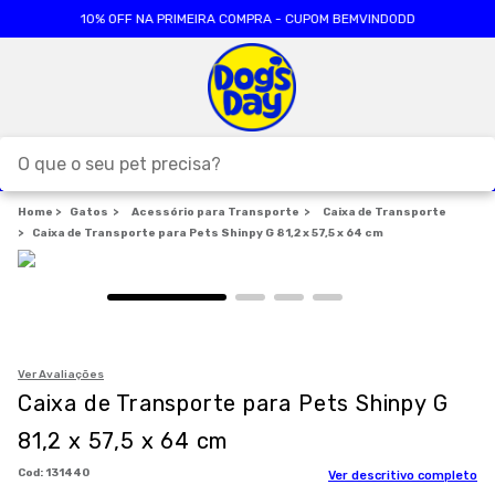
10% OFF NA PRIMEIRA COMPRA - CUPOM BEMVINDODD
O que o seu pet precisa?
Gatos
Acessório para Transporte
TERMOS MAIS BUSCADOS
Caixa de Transporte
Caixa de Transporte para Pets Shinpy G 81,2 x 57,5 x 64 cm
1
º
ração cães
2
º
ração gatos
3
º
caes
4
º
tapete higienico
Ver Avaliações
Caixa de Transporte para Pets Shinpy G
5
º
formula natural
81,2 x 57,5 x 64 cm
6
º
areia
:
131440
Ver descritivo completo
7
º
royal canin