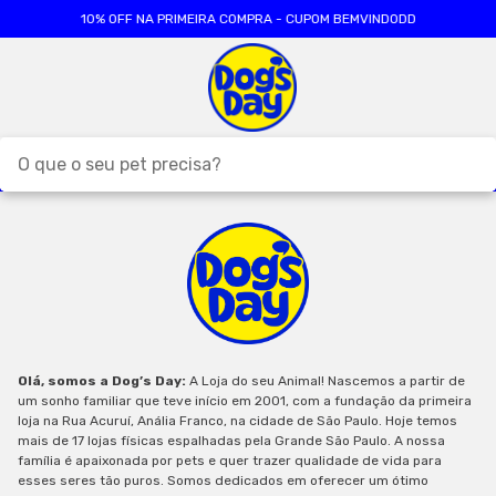
10% OFF NA PRIMEIRA COMPRA - CUPOM BEMVINDODD
O que o seu pet precisa?
TERMOS MAIS BUSCADOS
1
º
ração cães
2
º
ração gatos
3
º
caes
4
º
tapete higienico
Olá, somos a Dog’s Day:
A Loja do seu Animal! Nascemos a partir de
um sonho familiar que teve início em 2001, com a fundação da primeira
5
º
formula natural
loja na Rua Acuruí, Anália Franco, na cidade de São Paulo. Hoje temos
mais de 17 lojas físicas espalhadas pela Grande São Paulo. A nossa
6
º
areia
família é apaixonada por pets e quer trazer qualidade de vida para
esses seres tão puros. Somos dedicados em oferecer um ótimo
7
º
royal canin