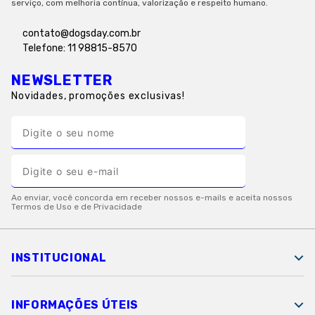
serviço, com melhoria contínua, valorização e respeito humano.
8
º
petisco caes
contato@dogsday.com.br
9
º
premier
Telefone: 11 98815-8570
10
º
pro plan
NEWSLETTER
Novidades, promoções exclusivas!
INSTITUCIONAL
INFORMAÇÕES ÚTEIS