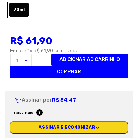
8
º
petisco caes
90ml
9
º
premier
10
º
pro plan
R$
61
,
90
Em até
1
x
R$
61
,
90
sem juros
ADICIONAR AO CARRINHO
1
COMPRAR
Assinar por
R$ 54,47
Saiba mais
ASSINAR E ECONOMIZAR