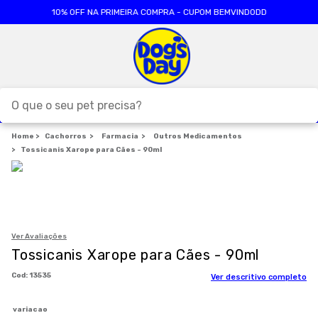
10% OFF NA PRIMEIRA COMPRA - CUPOM BEMVINDODD
O que o seu pet precisa?
Cachorros
TERMOS MAIS BUSCADOS
Farmacia
Outros Medicamentos
Tossicanis Xarope para Cães - 90ml
1
º
ração cães
2
º
ração gatos
3
º
caes
4
º
tapete higienico
Ver Avaliações
Tossicanis Xarope para Cães - 90ml
5
º
formula natural
:
13535
Ver descritivo completo
6
º
areia
7
º
royal canin
variacao