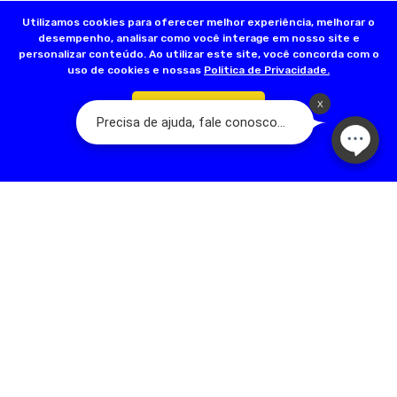
Utilizamos cookies para oferecer melhor experiência, melhorar o
desempenho, analisar como você interage em nosso site e
personalizar conteúdo. Ao utilizar este site, você concorda com o
uso de cookies e nossas
Politica de Privacidade.
Confirmar
Olá, somos a Dog’s Day:
A Loja do seu Animal! Nascemos a partir de
um sonho familiar que teve início em 2001, com a fundação da primeira
loja na Rua Acuruí, Anália Franco, na cidade de São Paulo. Hoje temos
mais de 17 lojas físicas espalhadas pela Grande São Paulo. A nossa
família é apaixonada por pets e quer trazer qualidade de vida para
esses seres tão puros. Somos dedicados em oferecer um ótimo
serviço, com melhoria contínua, valorização e respeito humano.
contato@dogsday.com.br
Telefone: 11 98815-8570