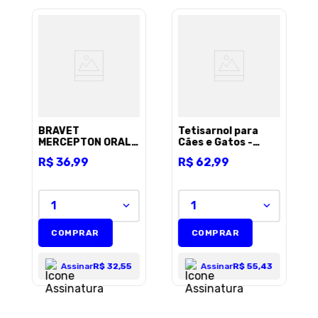
BRAVET
Tetisarnol para
MERCEPTON ORAL
Cães e Gatos -
20ML
100ml
R$
36
,
99
R$
62
,
99
1
1
COMPRAR
COMPRAR
Assinar
R$ 32,55
Assinar
R$ 55,43