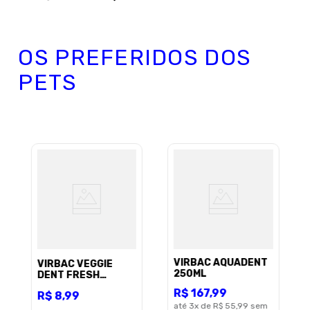
OS PREFERIDOS DOS
PETS
VIRBAC AQUADENT
VIRBAC VEGGIE
250ML
DENT FRESH
PEQUENO 16GR C/1
R$
167
,
99
R$
8
,
99
UNID
até
3
x de
R$ 55,99
sem