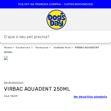
10% OFF NA PRIMEIRA COMPRA - CUPOM BEMVINDODD
O que o seu pet precisa?
Cachorros
TERMOS MAIS BUSCADOS
Farmacia
Cuidado Oral
VIRBAC AQUADENT
250ML
1
º
ração cães
2
º
ração gatos
3
º
caes
4
º
tapete higienico
Ver Avaliações
VIRBAC AQUADENT 250ML
5
º
formula natural
:
13611
Ver descritivo completo
6
º
areia
7
º
royal canin