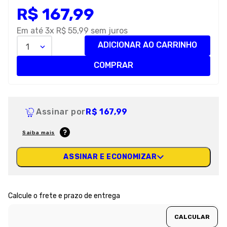
R$
167
,
99
8
º
petisco caes
9
º
premier
Em até
3
x
R$
55
,
99
sem juros
ADICIONAR AO CARRINHO
1
10
º
pro plan
COMPRAR
Assinar por
R$ 167,99
Saiba mais
ASSINAR E ECONOMIZAR