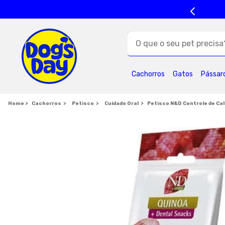
O que o seu pet precisa?
TERMOS MAIS BUSC
Cachorros
Gatos
Pássar
1
º
ração cães
5
º
formula natural
Cachorros
Petisco
Cuidado Oral
Petisco N&D Controle de Ca
9
º
royal canin