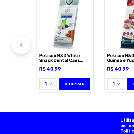
alight
para Caes
 - 220g
EL
Petisco N&D White
Petisco N&D
Snack Dental Cães
Quinoa e Yu
Adultos Raças Médias e
Dental Cães
R$
40
,
99
R$
40
,
99
Grandes 100g
Raças Média
Grandes 10
1
1
COMPRAR
Utiliz
em nos
Politi