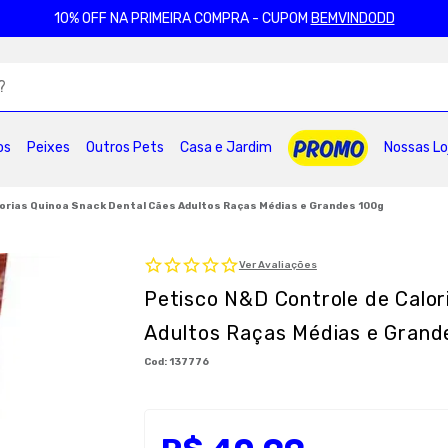
10% OFF NA PRIMEIRA COMPRA - CUPOM
BEMVINDODD
ADOS
os
Peixes
Outros Pets
Casa e Jardim
Nossas Lo
2
º
ração gatos
3
º
caes
4
º
tapete higienico
6
º
areia
7
º
petisco caes
8
º
premier
lorias Quinoa Snack Dental Cães Adultos Raças Médias e Grandes 100g
10
º
pro plan
Ver Avaliações
Petisco N&D Controle de Calor
Adultos Raças Médias e Grand
:
137776