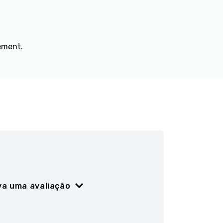
ement.
va uma avaliação
ão