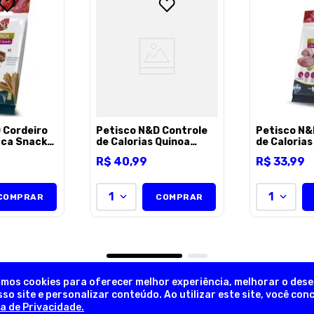
ENVIAR AVALI
 Cordeiro
Petisco N&D Controle
Petisco N&
cca Snack
de Calorias Quinoa
de Calorias
 Adultos
Snack Dental Cães
Snack Dent
R$
40
,
99
R$
33
,
99
s e
Adultos Raças Médias e
Adultos Ra
0g
Grandes 100g
Pequenas e
1
1
COMPRAR
COMPRAR
amos cookies para oferecer melhor experiência, melhorar o des
so site e personalizar conteúdo. Ao utilizar este site, você co
ca de Privacidade.