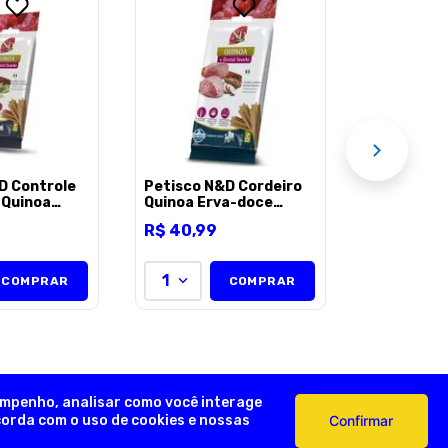
Escova de
Pets de D
R$
8
,
90
1
AÇÃO
D Controle
Petisco N&D Cordeiro
 Quinoa
Quinoa Erva-doce
al Cães
Hortelã e Alcachofra
R$
40
,
99
ças
Snack Dental Cães
 Mini 60g
Raças Médias e
Grandes 100g
1
COMPRAR
COMPRAR
empenho, analisar como você interage
ncorda com o uso de cookies e nossas
Confirmar