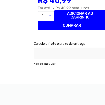
R$
40
,
99
Em até
1
x
R$
40
,
99
sem juros
ADICIONAR AO
1
CARRINHO
COMPRAR
Não sei meu CEP