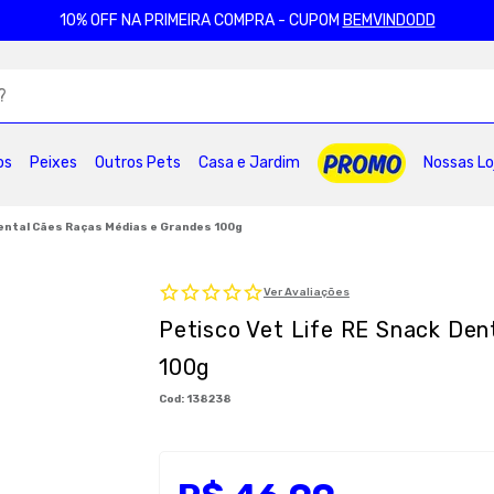
10% OFF NA PRIMEIRA COMPRA - CUPOM
BEMVINDODD
ADOS
os
Peixes
Outros Pets
Casa e Jardim
Nossas Lo
2
º
ração gatos
3
º
caes
4
º
tapete higienico
6
º
areia
7
º
petisco caes
8
º
royal canin
Dental Cães Raças Médias e Grandes 100g
0
º
pro plan
Ver Avaliações
Petisco Vet Life RE Snack Den
100g
:
138238