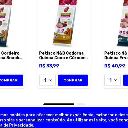
ENVIAR AVALI
 Cordeiro
Petisco N&D Codorna
Petisco N&
cca Snack
Quinoa Coco e Cúrcuma
Quinoa Erv
 Adultos
Snack Dental Cães
Hortelã e 
R$
33
,
99
R$
40
,
99
s e
Adultos Raças
Snack Dent
0g
Pequenas e Mini 60g
Raças Médi
Grandes 10
1
1
COMPRAR
COMPRAR
amos cookies para oferecer melhor experiência, melhorar o des
so site e personalizar conteúdo. Ao utilizar este site, você co
ca de Privacidade.