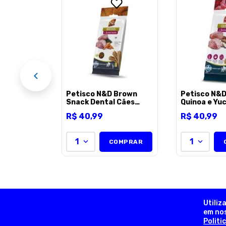
alight
para Caes
- 90g
EL
Petisco N&D Brown
Petisco N&D
Snack Dental Cães
Quinoa e Yu
Adultos Raças Médias e
Dental Cães
R$
40
,
99
R$
40
,
99
Grandes 100g
Raças Média
Grandes 10
1
1
COMPRAR
Utiliz
em nos
Politi