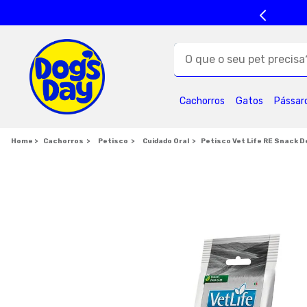
O que o seu pet precisa?
TERMOS MAIS BUSC
Cachorros
Gatos
Pássar
1
º
ração cães
5
º
formula natural
Cachorros
Petisco
Cuidado Oral
Petisco Vet Life RE Snack 
9
º
premier
1