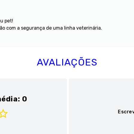
u pet!
gão com a segurança de uma linha veterinária.
AVALIAÇÕES
édia: 0
Escre
Adicionar avaliaç