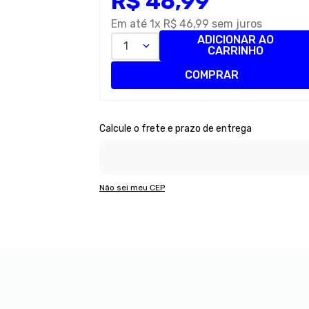
R$
46
,
99
Em até
1
x
R$
46
,
99
sem juros
ADICIONAR AO
1
CARRINHO
COMPRAR
Não sei meu CEP