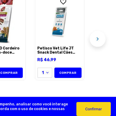
PETISCO 
ADULTOS 
PEQUENAS
R$
16
,
19
DENTASTI
110G 7 UN
1
AÇÃO
Assi
D Cordeiro
Petisco Vet Life JT
a-doce
Snack Dental Cães
Alcachofra
Raças Médias e
R$
46
,
99
al Cães
Grandes 100g
as e
0g
1
COMPRAR
COMPRAR
empenho, analisar como você interage
ncorda com o uso de cookies e nossas
Confirmar