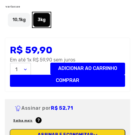
8
º
royal canin
variacao
9
º
premier
10,1kg
3kg
10
º
pro plan
R$
59
,
90
Em até
1
x
R$
59
,
90
sem juros
ADICIONAR AO CARRINHO
1
COMPRAR
Assinar por
R$ 52,71
Saiba mais
ASSINAR E ECONOMIZAR