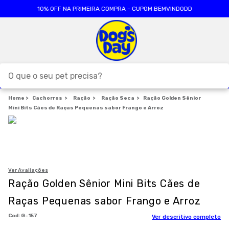
10% OFF NA PRIMEIRA COMPRA - CUPOM BEMVINDODD
O que o seu pet precisa?
Cachorros
TERMOS MAIS BUSCADOS
Ração
Ração Seca
Ração Golden Sênior
Mini Bits Cães de Raças Pequenas sabor Frango e Arroz
1
º
ração cães
2
º
ração gatos
3
º
caes
4
º
tapete higienico
Ver Avaliações
Ração Golden Sênior Mini Bits Cães de
5
º
formula natural
Raças Pequenas sabor Frango e Arroz
6
º
areia
:
G-157
Ver descritivo completo
7
º
petisco caes