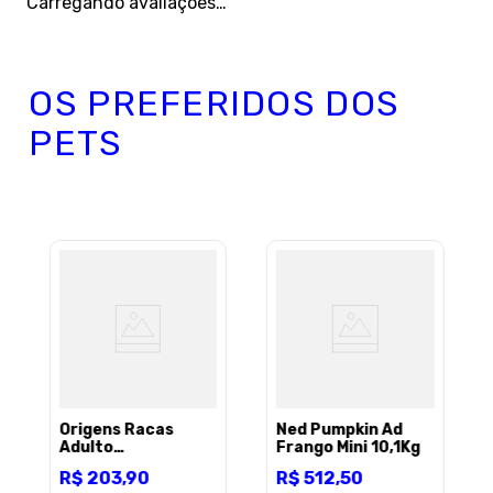
Carregando avaliações…
OS PREFERIDOS DOS
PETS
Origens Racas
Ned Pumpkin Ad
Adulto
Frango Mini 10,1Kg
Labrador/Golden
R$
203
,
90
R$
512
,
50
15Kg