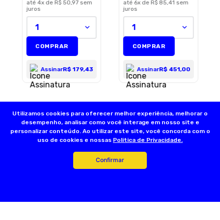
até
4
x de
R$ 50,97
sem
até
6
x de
R$ 85,41
sem
juros
juros
1
1
COMPRAR
COMPRAR
Assinar
R$ 179,43
Assinar
R$ 451,00
Utilizamos cookies para oferecer melhor experiência, melhorar o
desempenho, analisar como você interage em nosso site e
personalizar conteúdo. Ao utilizar este site, você concorda com o
uso de cookies e nossas
Politica de Privacidade.
Confirmar