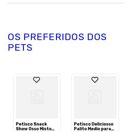
Avalie o produto de 1 a 5 estrelas
★
★
★
★
★
Seu nome
OS PREFERIDOS DOS
PETS
Sua localização
Endereço de email
Escreva uma avaliação
Petisco Snack
Petisco Deliciosso
Show Osso Misto
Palito Medio para