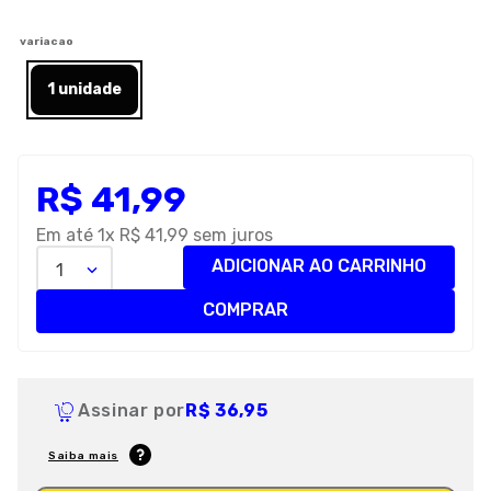
8
º
petisco caes
variacao
9
º
premier
1 unidade
10
º
pro plan
R$
41
,
99
Em até
1
x
R$
41
,
99
sem juros
ADICIONAR AO CARRINHO
1
COMPRAR
Assinar por
R$ 36,95
Saiba mais