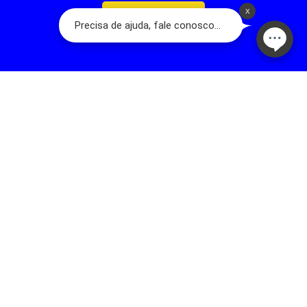
Confirmar
Olá, somos a Dog’s Day:
A Loja do seu Animal! Nascemos a partir de
um sonho familiar que teve início em 2001, com a fundação da primeira
loja na Rua Acuruí, Anália Franco, na cidade de São Paulo. Hoje temos
mais de 17 lojas físicas espalhadas pela Grande São Paulo. A nossa
família é apaixonada por pets e quer trazer qualidade de vida para
esses seres tão puros. Somos dedicados em oferecer um ótimo
serviço, com melhoria contínua, valorização e respeito humano.
contato@dogsday.com.br
Telefone: 11 98815-8570
NEWSLETTER
Novidades, promoções exclusivas!