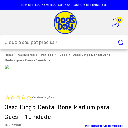
10% OFF NA PRIMEIRA COMPRA - CUPOM BEMVINDODD
O que o seu pet precisa?
Cachorros
TERMOS MAIS BUSCADOS
Petisco
Osso
Osso Dingo Dental Bone
Medium para Caes - 1 unidade
1
º
ração cães
2
º
ração gatos
3
º
caes
4
º
tapete higienico
Ver Avaliações
5
º
formula natural
Osso Dingo Dental Bone Medium para
6
º
areia
Caes - 1 unidade
7
º
royal canin
:
17188
Ver descritivo completo