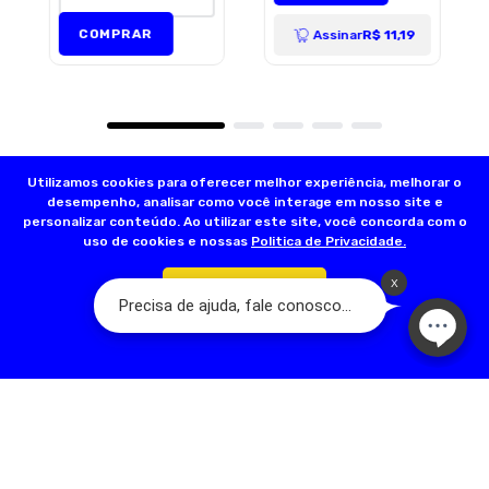
COMPRAR
Assinar
R$ 11,19
Utilizamos cookies para oferecer melhor experiência, melhorar o
desempenho, analisar como você interage em nosso site e
personalizar conteúdo. Ao utilizar este site, você concorda com o
uso de cookies e nossas
Politica de Privacidade.
Confirmar
Olá, somos a Dog’s Day:
A Loja do seu Animal! Nascemos a partir de
um sonho familiar que teve início em 2001, com a fundação da primeira
loja na Rua Acuruí, Anália Franco, na cidade de São Paulo. Hoje temos
mais de 17 lojas físicas espalhadas pela Grande São Paulo. A nossa
família é apaixonada por pets e quer trazer qualidade de vida para