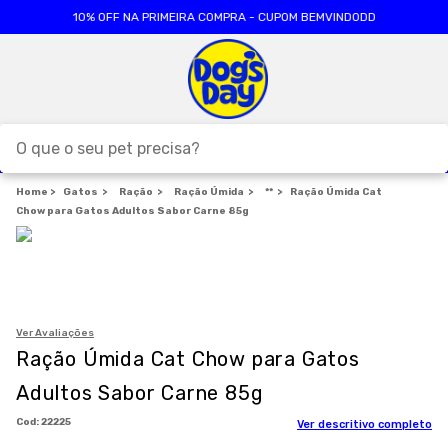
10% OFF NA PRIMEIRA COMPRA - CUPOM BEMVINDODD
O que o seu pet precisa?
Gatos
Ração
TERMOS MAIS BUSCADOS
Ração Úmida
**
Ração Úmida Cat
Chow para Gatos Adultos Sabor Carne 85g
1
º
ração cães
2
º
ração gatos
3
º
caes
4
º
tapete higienico
Ver Avaliações
Ração Úmida Cat Chow para Gatos
5
º
formula natural
Adultos Sabor Carne 85g
6
º
areia
:
22225
Ver descritivo completo
7
º
royal canin