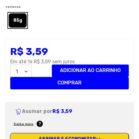
8
º
premier
variacao
9
º
petisco caes
85g
10
º
pro plan
R$
3
,
59
Em até
1
x
R$
3
,
59
sem juros
ADICIONAR AO CARRINHO
1
COMPRAR
Assinar por
R$ 3,59
Saiba mais
ASSINAR E ECONOMIZAR