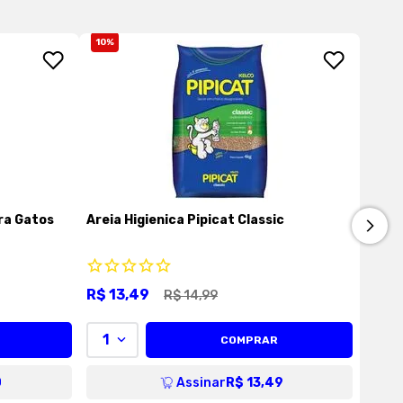
10
%
ra Gatos
Areia Higienica Pipicat Classic
R$
13
,
49
R$
14
,
99
1
COMPRAR
0
Assinar
R$ 13,49