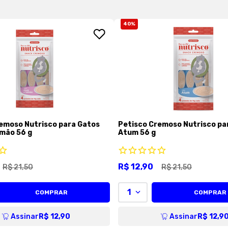
40
%
emoso Nutrisco para Gatos
Petisco Cremoso Nutrisco pa
mão 56 g
Atum 56 g
R$
12
,
90
R$
21
,
50
R$
21
,
50
1
COMPRAR
COMPRAR
Assinar
R$ 12,90
Assinar
R$ 12,9