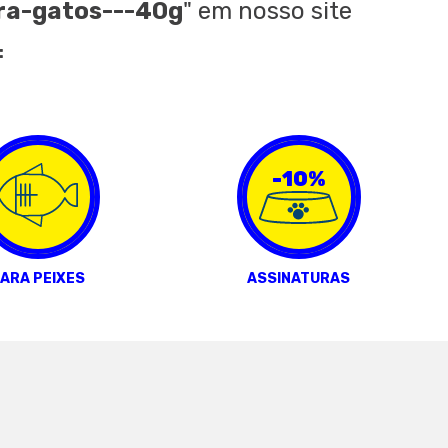
ara-gatos---40g
"
em nosso site
:
-10%
ARA PEIXES
ASSINATURAS