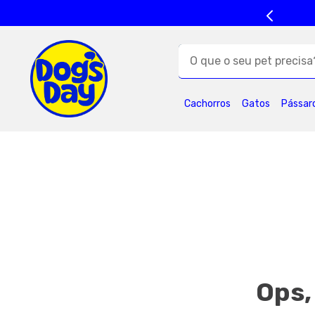
O que o seu pet precisa?
TERMOS MAIS BUSC
Cachorros
Gatos
Pássar
1
º
ração cães
5
º
formula natural
9
º
premier
1
Ops,