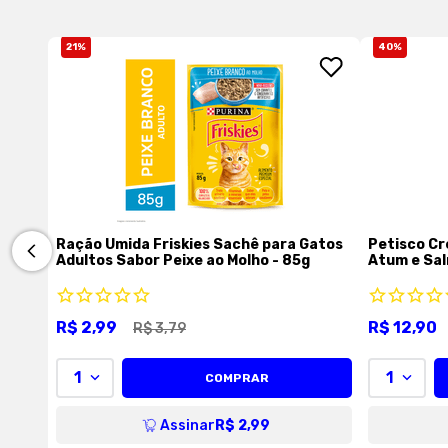
21
%
40
%
Ração Úmida Friskies Sachê para Gatos
Petisco Cr
Adultos Sabor Peixe ao Molho - 85g
Atum e Sal
R$
2
,
99
R$
12
,
90
R$
3
,
79
1
1
COMPRAR
Assinar
R$ 2,99