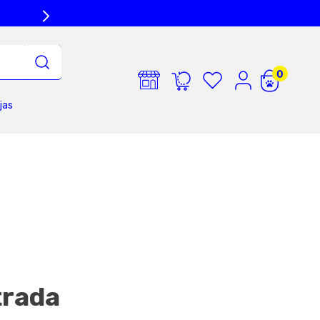
jas
trada