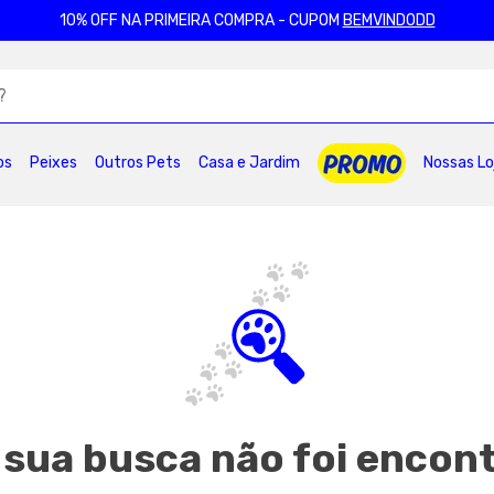
10% OFF NA PRIMEIRA COMPRA - CUPOM
BEMVINDODD
ADOS
os
Peixes
Outros Pets
Casa e Jardim
Nossas Lo
2
º
ração gatos
3
º
caes
4
º
tapete higienico
6
º
areia
7
º
royal canin
8
º
petisco caes
0
º
pro plan
 sua busca não foi encon