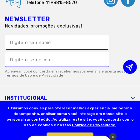
Telefone: 11 98815-8570
NEWSLETTER
Novidades, promoções exclusivas!
INSTITUCIONAL
Utilizamos cookies para oferecer melhor experiência, melhorar o
desempenho, analisar como você interage em nosso site e
INFORMAÇÕES ÚTEIS
personalizar conteúdo. Ao utilizar este site, você concorda com o
uso de cookies e nossas
Politica de Privacidade.
FORMAS DE PAGAMENTO
Confirmar