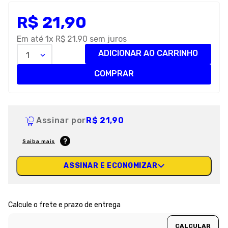
8
º
royal canin
R$
21
,
90
9
º
premier
Em até
1
x
R$
21
,
90
sem juros
10
º
pro plan
ADICIONAR AO CARRINHO
1
COMPRAR
Assinar por
R$ 21,90
Saiba mais
ASSINAR E ECONOMIZAR