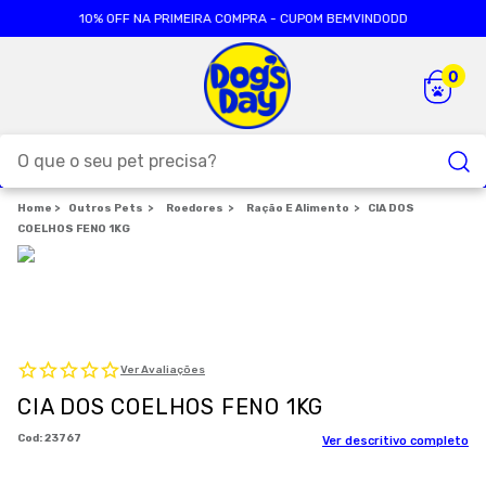
10% OFF NA PRIMEIRA COMPRA - CUPOM BEMVINDODD
O que o seu pet precisa?
Outros Pets
TERMOS MAIS BUSCADOS
Roedores
Ração E Alimento
CIA DOS
COELHOS FENO 1KG
1
º
ração cães
2
º
ração gatos
3
º
caes
4
º
tapete higienico
Ver Avaliações
5
º
formula natural
CIA DOS COELHOS FENO 1KG
6
º
areia
:
23767
Ver descritivo completo
7
º
petisco caes