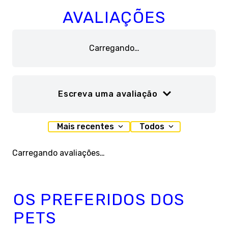
AVALIAÇÕES
Carregando…
Escreva uma avaliação
Adicionar avaliação
Mais recentes
Todos
Título
Carregando avaliações…
Avalie o produto de 1 a 5 estrelas
OS PREFERIDOS DOS
★
★
★
★
★
PETS
Seu nome