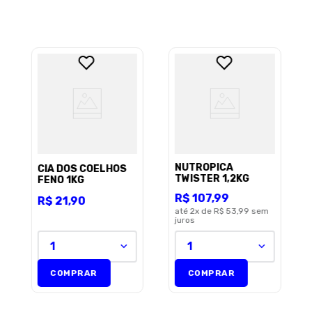
Sua localização
Endereço de email
Escreva uma avaliação
NUTROPICA
CIA DOS COELHOS
TWISTER 1,2KG
FENO 1KG
R$
107
,
99
R$
21
,
90
até
2
x de
R$ 53,99
sem
juros
1
1
ENVIAR AVALIAÇÃO
COMPRAR
COMPRAR