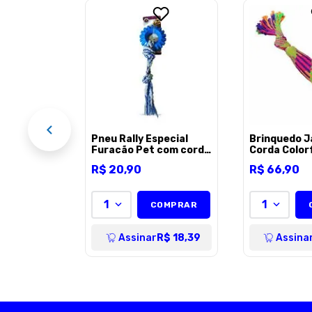
halesco
ra Cães -
EL
Pneu Rally Especial
Brinquedo 
Furacão Pet com corda
Corda Colorf
N1 para Cães - 160g
Garrafa par
R$
20
,
90
R$
66
,
90
Unico
1
1
COMPRAR
Assinar
R$ 18,39
Assina