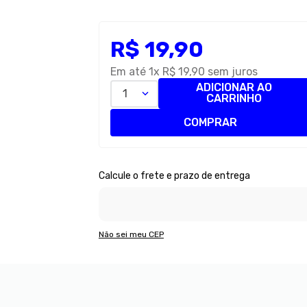
R$
19
,
90
Em até
1
x
R$
19
,
90
sem juros
ADICIONAR AO
1
CARRINHO
COMPRAR
Não sei meu CEP