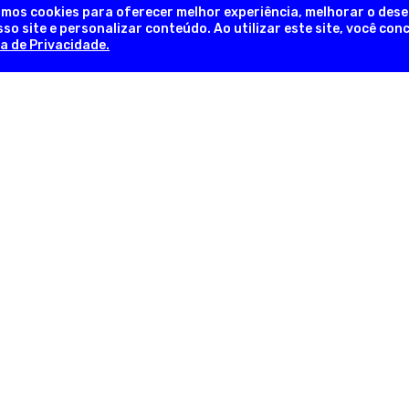
amos cookies para oferecer melhor experiência, melhorar o des
so site e personalizar conteúdo. Ao utilizar este site, você co
ca de Privacidade.
NEWSLETTER
Novidades, promoções exclusivas!
INFORMAÇÕES ÚTEIS
INFORM
em
Sobre a Empresa
Trocas e 
lia
Nossas Lojas
Formas d
as
Fale Conosco
Pergunta
Trabalhe Conosco
Política d
com
Regulamentos
Política d
Blog