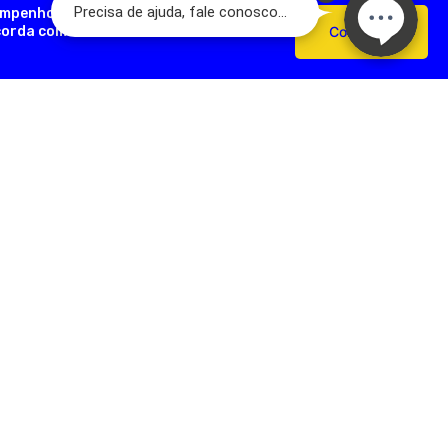
empenho, analisar como você interage
ncorda com o uso de cookies e nossas
Confirmar
AÇÕES ÚTEIS
FORMAS DE PAGAMENTO
Devoluções
e Pagamento
s Frequentes
SEGURANÇA
e Frete
e Privacidade