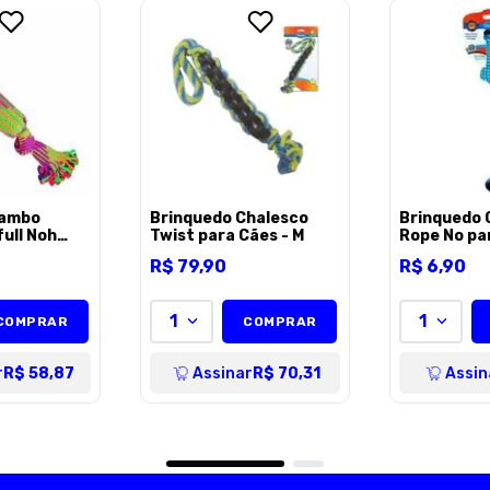
ENVIAR AVALI
Jambo
Brinquedo Chalesco
Brinquedo 
ull Noh
Twist para Cães - M
Rope No pa
a Cães -
Unico
R$
79
,
90
R$
6
,
90
1
1
COMPRAR
COMPRAR
r
R$ 58,87
Assinar
R$ 70,31
Assin