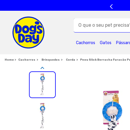
O que o seu pet precisa?
TERMOS MAIS BUSC
Cachorros
Gatos
Pássar
1
º
ração cães
5
º
formula natural
Cachorros
Brinquedos
Corda
Pneu Slick Borracha Furacão Pe
9
º
premier
1