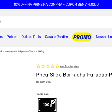
10% OFF NA PRIMEIRA COMPRA - CUPOM
BEMVINDODD
ADOS
os
Peixes
Outros Pets
Casa e Jardim
Nossas Lo
2
º
ração gatos
3
º
caes
4
º
tapete higienico
6
º
areia
7
º
royal canin
8
º
petisco caes
t com corda N1 para Cães - 100g
0
º
pro plan
Ver Avaliações
Pneu Slick Borracha Furacão P
:
24075
variacao
100g