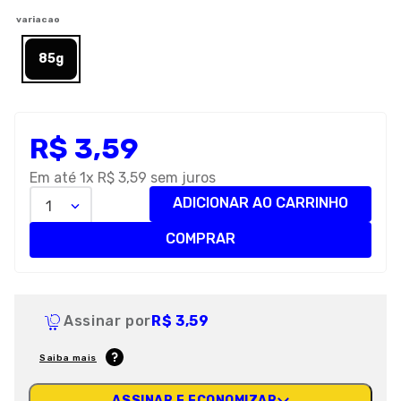
8
º
petisco caes
variacao
9
º
premier
85g
10
º
pro plan
R$
3
,
59
Em até
1
x
R$
3
,
59
sem juros
ADICIONAR AO CARRINHO
1
COMPRAR
Assinar por
R$ 3,59
Saiba mais
ASSINAR E ECONOMIZAR