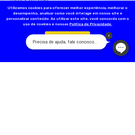
Utilizamos cookies para oferecer melhor experiência, melhorar o
desempenho, analisar como você interage em nosso site e
personalizar conteúdo. Ao utilizar este site, você concorda com o
uso de cookies e nossas
Politica de Privacidade.
Confirmar
INSTITUCIONAL
INFORMAÇÕES ÚTEIS
FORMAS DE PAGAMENTO
SEGURANÇA