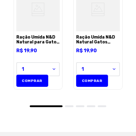
Ração Úmida N&D
Ração Úmida N&D
Natural para Gatos
Natural Gatos
Sabor Cordeiro 70g
Adultos Atum e
R$
19
,
90
R$
19
,
90
Camarão 70 g
1
1
COMPRAR
COMPRAR