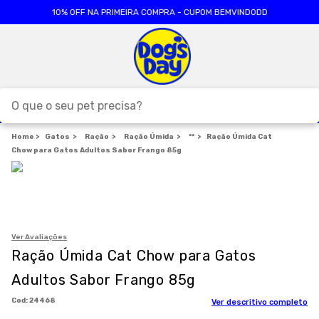
10% OFF NA PRIMEIRA COMPRA - CUPOM BEMVINDODD
O que o seu pet precisa?
Gatos
Ração
TERMOS MAIS BUSCADOS
Ração Úmida
**
Ração Úmida Cat
Chow para Gatos Adultos Sabor Frango 85g
1
º
ração cães
2
º
ração gatos
3
º
caes
4
º
tapete higienico
Ver Avaliações
Ração Úmida Cat Chow para Gatos
5
º
formula natural
Adultos Sabor Frango 85g
6
º
areia
:
24468
Ver descritivo completo
7
º
royal canin