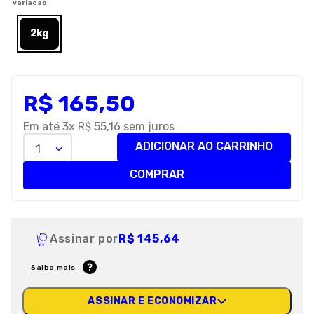
variacao
8
º
premier
2kg
9
º
petisco caes
10
º
pro plan
R$
165
,
50
Em até
3
x
R$
55
,
16
sem juros
ADICIONAR AO CARRINHO
1
COMPRAR
Assinar por
R$ 145,64
Saiba mais
ASSINAR E ECONOMIZAR