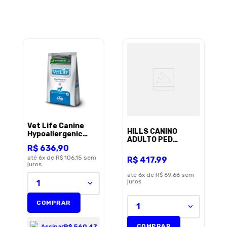
Sua localização
Endereço de email
Escreva uma avaliação
Vet Life Canine
HILLS CANINO
Hypoallergenic
ADULTO PED
Pork/Potato 10,1Kg
R$
636
,
90
PEQUENOS 6,8KG
até
6
x de
R$ 106,15
sem
R$
417
,
99
juros
até
6
x de
R$ 69,66
sem
juros
1
ENVIAR AVALIAÇÃO
COMPRAR
1
COMPRAR
Assinar
R$ 560,47