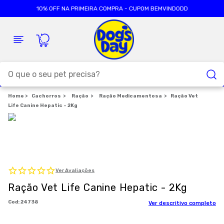
10% OFF NA PRIMEIRA COMPRA - CUPOM BEMVINDODD
O que o seu pet precisa?
Cachorros
TERMOS MAIS BUSCADOS
Ração
Ração Medicamentosa
Ração Vet
Life Canine Hepatic - 2Kg
1
º
ração cães
2
º
ração gatos
3
º
caes
4
º
tapete higienico
Ver Avaliações
5
º
formula natural
Ração Vet Life Canine Hepatic - 2Kg
6
º
areia
:
24738
Ver descritivo completo
7
º
royal canin