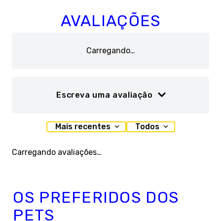
AVALIAÇÕES
Carregando…
Escreva uma avaliação
Adicionar avaliação
Mais recentes
Todos
Título
Carregando avaliações…
Avalie o produto de 1 a 5 estrelas
OS PREFERIDOS DOS
★
★
★
★
★
PETS
Seu nome