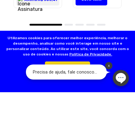
Utilizamos cookies para oferecer melhor experiência, melhorar o
desempenho, analisar como você interage em nosso site e
personalizar conteúdo. Ao utilizar este site, você concorda com o
uso de cookies e nossas
Politica de Privacidade.
Confirmar
Olá, somos a Dog’s Day:
A Loja do seu Animal! Nascemos a partir de
um sonho familiar que teve início em 2001, com a fundação da primeira
loja na Rua Acuruí, Anália Franco, na cidade de São Paulo. Hoje temos
mais de 17 lojas físicas espalhadas pela Grande São Paulo. A nossa
família é apaixonada por pets e quer trazer qualidade de vida para
esses seres tão puros. Somos dedicados em oferecer um ótimo
serviço, com melhoria contínua, valorização e respeito humano.