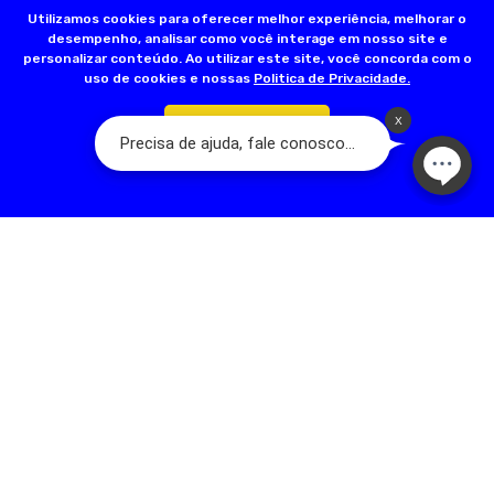
Utilizamos cookies para oferecer melhor experiência, melhorar o
desempenho, analisar como você interage em nosso site e
personalizar conteúdo. Ao utilizar este site, você concorda com o
uso de cookies e nossas
Politica de Privacidade.
Confirmar
Olá, somos a Dog’s Day:
A Loja do seu Animal! Nascemos a partir de
um sonho familiar que teve início em 2001, com a fundação da primeira
loja na Rua Acuruí, Anália Franco, na cidade de São Paulo. Hoje temos
mais de 17 lojas físicas espalhadas pela Grande São Paulo. A nossa
família é apaixonada por pets e quer trazer qualidade de vida para
esses seres tão puros. Somos dedicados em oferecer um ótimo
serviço, com melhoria contínua, valorização e respeito humano.
contato@dogsday.com.br
Telefone: 11 98815-8570