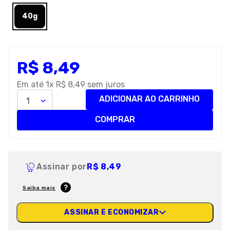
8
º
premier
40g
9
º
petisco caes
10
º
pro plan
R$
8
,
49
Em até
1
x
R$
8
,
49
sem juros
ADICIONAR AO CARRINHO
1
COMPRAR
Assinar por
R$ 8,49
Saiba mais
ASSINAR E ECONOMIZAR