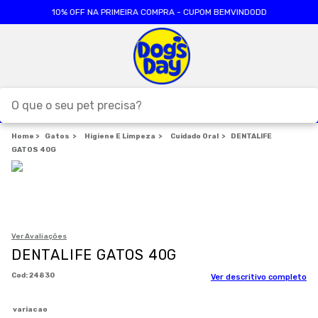
10% OFF NA PRIMEIRA COMPRA - CUPOM BEMVINDODD
O que o seu pet precisa?
Gatos
Higiene E Limpeza
TERMOS MAIS BUSCADOS
Cuidado Oral
DENTALIFE
GATOS 40G
1
º
ração cães
2
º
ração gatos
3
º
caes
4
º
tapete higienico
Ver Avaliações
DENTALIFE GATOS 40G
5
º
formula natural
:
24830
Ver descritivo completo
6
º
areia
7
º
royal canin
variacao