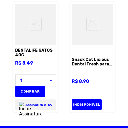
DENTALIFE GATOS
40G
Snack Cat Licious
R$
8
,
49
Dental Fresh para
Gatos - 40g
1
R$
8
,
90
COMPRAR
INDISPONÍVEL
Assinar
R$ 8,49