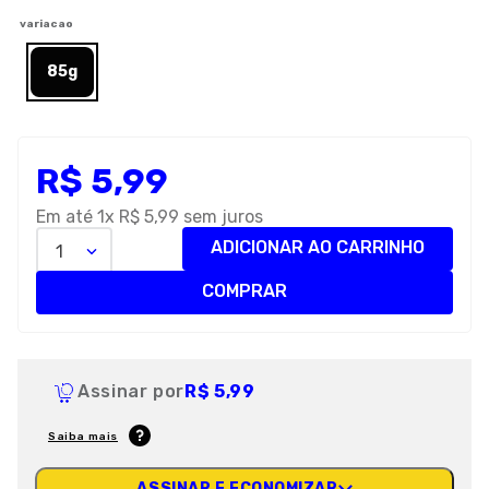
8
º
premier
variacao
9
º
petisco caes
85g
10
º
pro plan
R$
5
,
99
Em até
1
x
R$
5
,
99
sem juros
ADICIONAR AO CARRINHO
1
COMPRAR
Assinar por
R$ 5,99
Saiba mais
ASSINAR E ECONOMIZAR