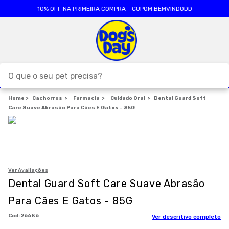
10% OFF NA PRIMEIRA COMPRA - CUPOM BEMVINDODD
O que o seu pet precisa?
Cachorros
TERMOS MAIS BUSCADOS
Farmacia
Cuidado Oral
Dental Guard Soft
Care Suave Abrasão Para Cães E Gatos - 85G
1
º
ração cães
2
º
ração gatos
3
º
caes
4
º
tapete higienico
Ver Avaliações
Dental Guard Soft Care Suave Abrasão
5
º
formula natural
Para Cães E Gatos - 85G
6
º
areia
:
26686
Ver descritivo completo
7
º
royal canin