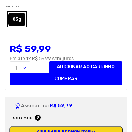
8
º
petisco caes
variacao
9
º
premier
85g
10
º
pro plan
R$
59
,
99
Em até
1
x
R$
59
,
99
sem juros
ADICIONAR AO CARRINHO
1
COMPRAR
Assinar por
R$ 52,79
Saiba mais
ASSINAR E ECONOMIZAR