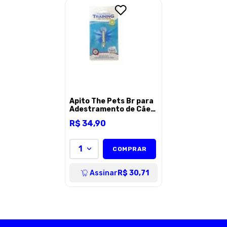
ENVIAR AVALI
Apito The Pets Br para
Adestramento de Cães
- 50g
R$
34
,
90
1
COMPRAR
Assinar
R$ 30,71