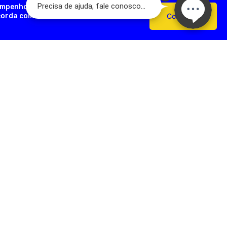
empenho, analisar como você interage
ncorda com o uso de cookies e nossas
Confirmar
AÇÕES ÚTEIS
FORMAS DE PAGAMENTO
Devoluções
e Pagamento
s Frequentes
SEGURANÇA
e Frete
e Privacidade