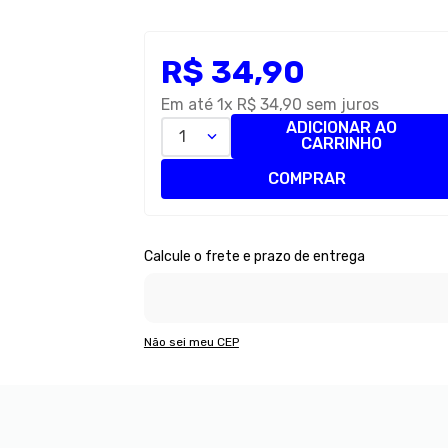
R$
34
,
90
Em até
1
x
R$
34
,
90
sem juros
ADICIONAR AO
1
CARRINHO
COMPRAR
Não sei meu CEP