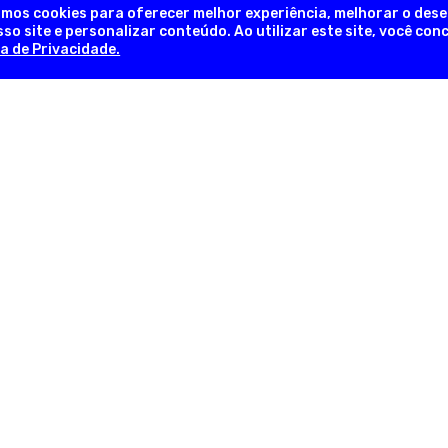
amos cookies para oferecer melhor experiência, melhorar o des
so site e personalizar conteúdo. Ao utilizar este site, você co
ca de Privacidade.
NEWSLETTER
Novidades, promoções exclusivas!
INFORMAÇÕES ÚTEIS
INFORM
em
Sobre a Empresa
Trocas e 
lia
Nossas Lojas
Formas d
as
Fale Conosco
Pergunta
Trabalhe Conosco
Política d
com
Regulamentos
Política d
Blog