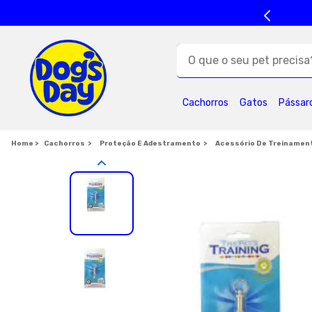
O que o seu pet precisa?
TERMOS MAIS BUSC
Cachorros
Gatos
Pássar
1
º
ração cães
5
º
formula natural
Cachorros
Proteção E Adestramento
Acessório De Treinamen
9
º
premier
1