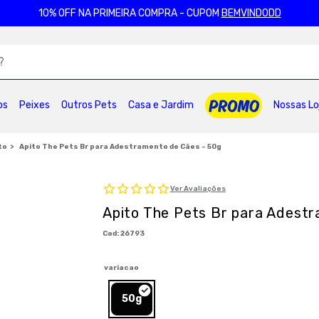
10% OFF NA PRIMEIRA COMPRA - CUPOM
BEMVINDODD
ADOS
os
Peixes
Outros Pets
Casa e Jardim
Nossas Lo
2
º
ração gatos
3
º
caes
4
º
tapete higienico
6
º
areia
7
º
royal canin
8
º
petisco caes
to
Apito The Pets Br para Adestramento de Cães - 50g
0
º
pro plan
Ver Avaliações
Apito The Pets Br para Adest
:
26793
variacao
50g