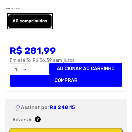
8
º
royal canin
variacao
9
º
premier
60 comprimidos
10
º
pro plan
R$
281
,
99
Em até
5
x
R$
56
,
39
sem juros
ADICIONAR AO CARRINHO
1
COMPRAR
Assinar por
R$ 248,15
Saiba mais