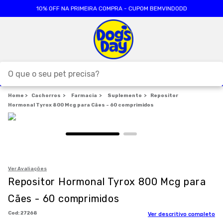
10% OFF NA PRIMEIRA COMPRA - CUPOM BEMVINDODD
O que o seu pet precisa?
Cachorros
TERMOS MAIS BUSCADOS
Farmacia
Suplemento
Repositor
Hormonal Tyrox 800 Mcg para Cães - 60 comprimidos
1
º
ração cães
2
º
ração gatos
3
º
caes
4
º
tapete higienico
Ver Avaliações
Repositor Hormonal Tyrox 800 Mcg para
5
º
formula natural
Cães - 60 comprimidos
6
º
areia
:
27268
Ver descritivo completo
7
º
petisco caes