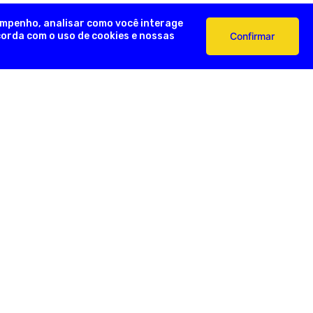
empenho, analisar como você interage
ncorda com o uso de cookies e nossas
Confirmar
AÇÕES ÚTEIS
FORMAS DE PAGAMENTO
Devoluções
e Pagamento
s Frequentes
SEGURANÇA
e Frete
e Privacidade