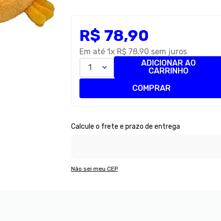
R$
78
,
90
Em até
1
x
R$
78
,
90
sem juros
ADICIONAR AO
1
CARRINHO
COMPRAR
Não sei meu CEP