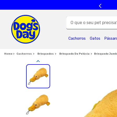
O que o seu pet precisa?
TERMOS MAIS BUSC
Cachorros
Gatos
Pássar
1
º
ração cães
5
º
formula natural
Cachorros
Brinquedos
Brinquedo De Pelúcia
Brinquedo Jambo
9
º
royal canin