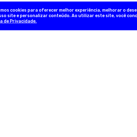
amos cookies para oferecer melhor experiência, melhorar o des
so site e personalizar conteúdo. Ao utilizar este site, você co
ca de Privacidade.
NEWSLETTER
Novidades, promoções exclusivas!
INFORMAÇÕES ÚTEIS
INFORM
em
Sobre a Empresa
Trocas e 
lia
Nossas Lojas
Formas d
as
Fale Conosco
Pergunta
Trabalhe Conosco
Política d
com
Regulamentos
Política d