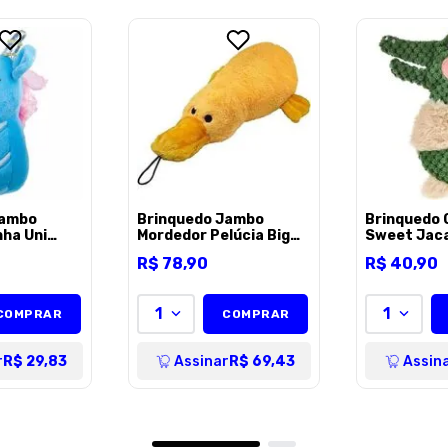
Escreva uma avaliação
ENVIAR AVALI
Jambo
Brinquedo Jambo
Brinquedo 
nha Uni
Mordedor Pelúcia Big
Sweet Jaca
Unico
Duck para Cães - Unico
Cães e Gato
R$
78
,
90
R$
40
,
90
1
1
COMPRAR
COMPRAR
r
R$ 29,83
Assinar
R$ 69,43
Assin