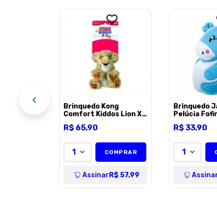
halesco
lúcia -
EL
Brinquedo Kong
Brinquedo 
Comfort Kiddos Lion Xs
Pelúcia Fofi
para Cães - Unico
para Cães - 
R$
65
,
90
R$
33
,
90
1
1
COMPRAR
Assinar
R$ 57,99
Assina