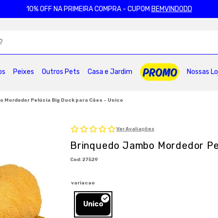
10% OFF NA PRIMEIRA COMPRA - CUPOM
BEMVINDODD
ADOS
os
Peixes
Outros Pets
Casa e Jardim
Nossas Lo
2
º
ração gatos
3
º
caes
4
º
tapete higienico
6
º
areia
7
º
petisco caes
8
º
premier
 Mordedor Pelúcia Big Duck para Cães - Unico
10
º
pro plan
Ver Avaliações
Brinquedo Jambo Mordedor Pel
:
27529
variacao
Unico