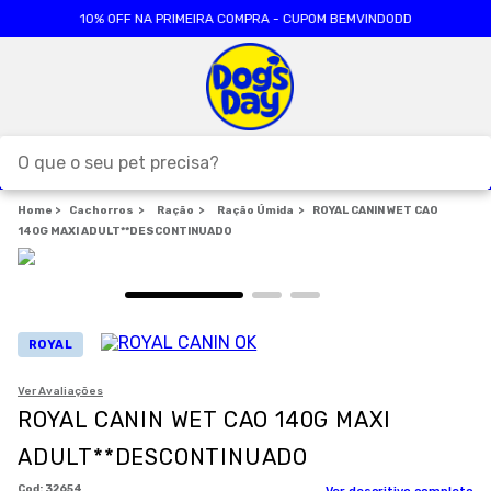
10% OFF NA PRIMEIRA COMPRA - CUPOM BEMVINDODD
O que o seu pet precisa?
Cachorros
TERMOS MAIS BUSCADOS
Ração
Ração Úmida
ROYAL CANIN WET CAO
140G MAXI ADULT**DESCONTINUADO
1
º
ração cães
2
º
ração gatos
3
º
caes
ROYAL
4
º
tapete higienico
Ver Avaliações
5
º
formula natural
ROYAL CANIN WET CAO 140G MAXI
6
º
areia
ADULT**DESCONTINUADO
7
º
royal canin
:
32654