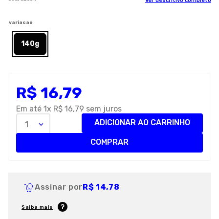
Ver descritivo completo
8
º
petisco caes
variacao
9
º
premier
140g
10
º
pro plan
R$
16
,
79
Em até
1
x
R$
16
,
79
sem juros
ADICIONAR AO CARRINHO
1
COMPRAR
Assinar por
R$ 14,78
Saiba mais