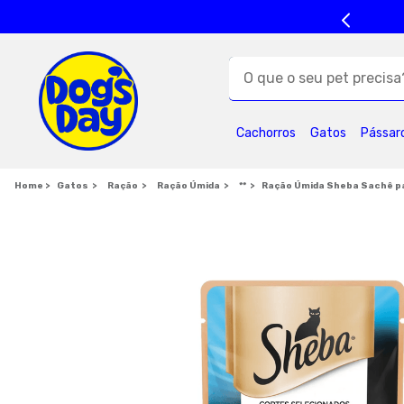
O que o seu pet precisa?
TERMOS MAIS BUSC
Cachorros
Gatos
Pássar
1
º
ração cães
5
º
formula natural
Gatos
Ração
Ração Úmida
**
Ração Úmida Sheba Sachê p
9
º
royal canin