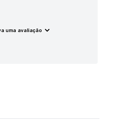
va uma avaliação
ão
5 estrelas