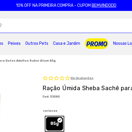
10% OFF NA PRIMEIRA COMPRA - CUPOM
BEMVINDODD
ADOS
os
Peixes
Outros Pets
Casa e Jardim
Nossas Lo
2
º
ração gatos
3
º
caes
4
º
tapete higienico
6
º
areia
7
º
petisco caes
8
º
premier
ara Gatos Adultos Sabor Atum 85g
10
º
pro plan
Ver Avaliações
Ração Úmida Sheba Sachê par
:
33285
variacao
85g