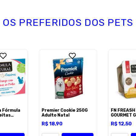
OS PREFERIDOS DOS PETS
Endereço de email
Escreva uma avaliação
ENVIAR AVALI
a Fórmula
Premier Cookie 250G
FN FREASH
eitas
Adulto Natal
GOURMET G
ango com
ATUM *TRO
R$
18
,
90
R$
12
,
50
ao Molho
102309100
100g