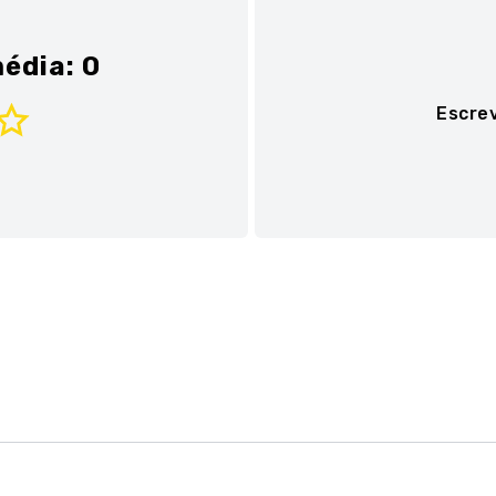
édia: 0
Escre
Adicionar avaliaç
Título
Avalie o produto de 1 a 
★
★
★
★
★
Seu nome
Sua localização