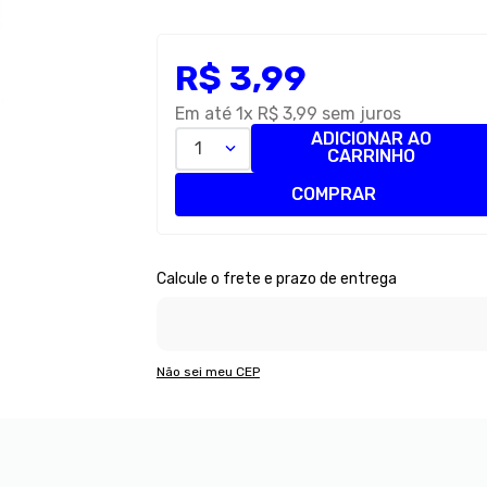
R$
3
,
99
Em até
1
x
R$
3
,
99
sem juros
ADICIONAR AO
1
CARRINHO
COMPRAR
Não sei meu CEP