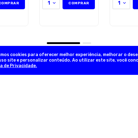
1
1
COMPRAR
COMPRAR
amos cookies para oferecer melhor experiência, melhorar o des
so site e personalizar conteúdo. Ao utilizar este site, você co
ca de Privacidade.
NEWSLETTER
Novidades, promoções exclusivas!
INFORMAÇÕES ÚTEIS
INFORM
em