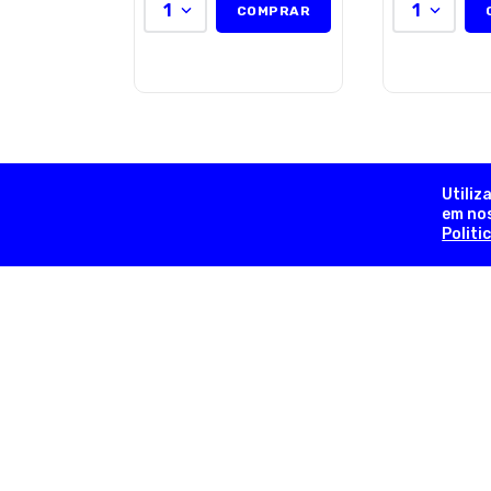
1
1
COMPRAR
Utiliz
em nos
Politi
contato@dogsday.com.br
Telefone (11) 98815-8570
Olá, somos a Dog’s Day:
Aqui seu PET é da família!
Nascemos a partir de um sonho familiar que teve início 