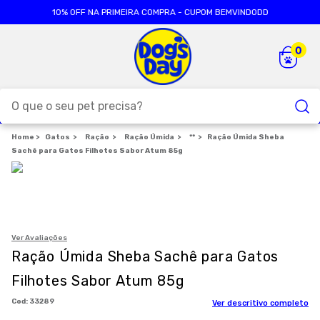
10% OFF NA PRIMEIRA COMPRA - CUPOM BEMVINDODD
O que o seu pet precisa?
Gatos
Ração
TERMOS MAIS BUSCADOS
Ração Úmida
**
Ração Úmida Sheba
Sachê para Gatos Filhotes Sabor Atum 85g
1
º
ração cães
2
º
ração gatos
3
º
caes
4
º
tapete higienico
Ver Avaliações
Ração Úmida Sheba Sachê para Gatos
5
º
formula natural
Filhotes Sabor Atum 85g
6
º
areia
:
33289
Ver descritivo completo
7
º
royal canin