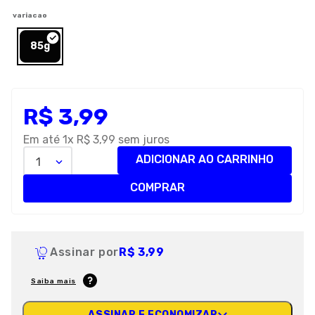
8
º
petisco caes
variacao
9
º
premier
85g
10
º
pro plan
R$
3
,
99
Em até
1
x
R$
3
,
99
sem juros
ADICIONAR AO CARRINHO
1
COMPRAR
Assinar por
R$ 3,99
Saiba mais
ASSINAR E ECONOMIZAR