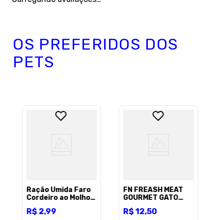
OS PREFERIDOS DOS
PETS
Ração Úmida Faro
FN FREASH MEAT
Cordeiro ao Molho
GOURMET GATO
para Gatos Adultos
70G ATUM *TROCOU
R$
2
,
99
R$
12
,
50
85g
10230910000078)