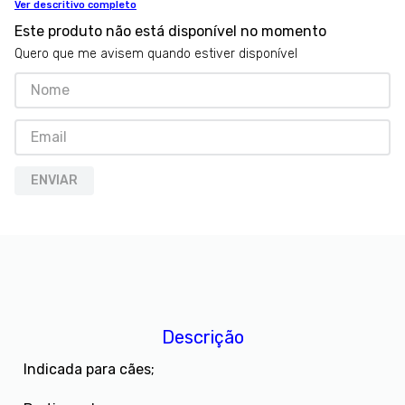
Ver descritivo completo
8
º
premier
Este produto não está disponível no momento
9
º
petisco caes
Quero que me avisem quando estiver disponível
10
º
pro plan
ENVIAR
Descrição
Indicada para cães;