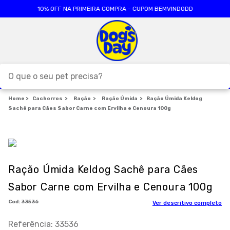
10% OFF NA PRIMEIRA COMPRA - CUPOM BEMVINDODD
O que o seu pet precisa?
Cachorros
TERMOS MAIS BUSCADOS
Ração
Ração Úmida
Ração Úmida Keldog
Sachê para Cães Sabor Carne com Ervilha e Cenoura 100g
1
º
ração cães
2
º
ração gatos
3
º
caes
Ração Úmida Keldog Sachê para Cães
4
º
tapete higienico
Sabor Carne com Ervilha e Cenoura 100g
5
º
formula natural
:
33536
Ver descritivo completo
6
º
areia
Referência
:
33536
7
º
royal canin