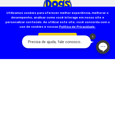
Utilizamos cookies para oferecer melhor experiência, melhorar o
desempenho, analisar como você interage em nosso site e
personalizar conteúdo. Ao utilizar este site, você concorda com o
uso de cookies e nossas
Politica de Privacidade.
Olá, somos a Dog’s Day:
A Loja do seu Animal! Nascemos a partir de
um sonho familiar que teve início em 2001, com a fundação da primeira
Confirmar
loja na Rua Acuruí, Anália Franco, na cidade de São Paulo. Hoje temos
mais de 17 lojas físicas espalhadas pela Grande São Paulo. A nossa
família é apaixonada por pets e quer trazer qualidade de vida para
esses seres tão puros. Somos dedicados em oferecer um ótimo
serviço, com melhoria contínua, valorização e respeito humano.
contato@dogsday.com.br
Telefone: 11 98815-8570
NEWSLETTER
Novidades, promoções exclusivas!