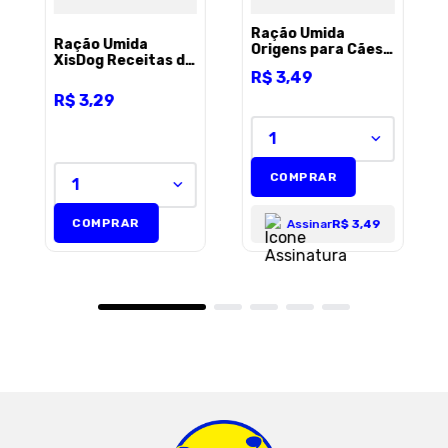
Ração Úmida
Ração Úmida
Origens para Cães
XisDog Receitas do
Adultos Sabor
R$
3
,
49
Chef Adulto
Carne com Abóbora
Sabores do Mar
85g
R$
3
,
29
100g
1
COMPRAR
1
COMPRAR
Assinar
R$ 3,49