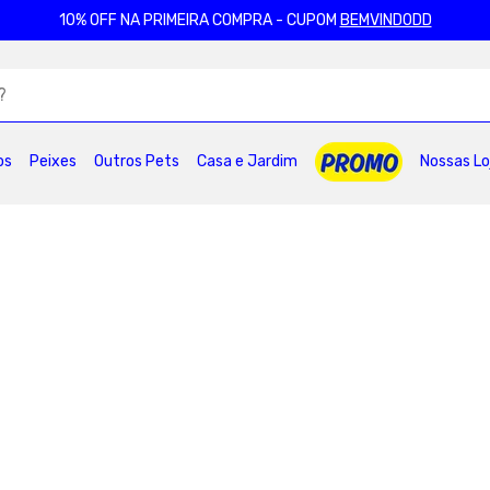
10% OFF NA PRIMEIRA COMPRA - CUPOM
BEMVINDODD
ADOS
os
Peixes
Outros Pets
Casa e Jardim
Nossas Lo
2
º
ração gatos
3
º
caes
4
º
tapete higienico
6
º
areia
7
º
royal canin
8
º
petisco caes
0
º
pro plan