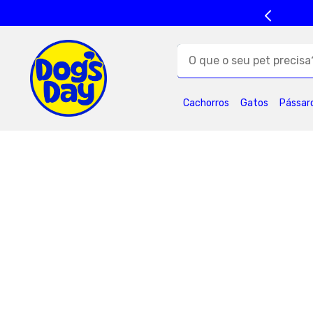
O que o seu pet precisa?
TERMOS MAIS BUSC
Cachorros
Gatos
Pássar
1
º
ração cães
5
º
formula natural
9
º
premier
1