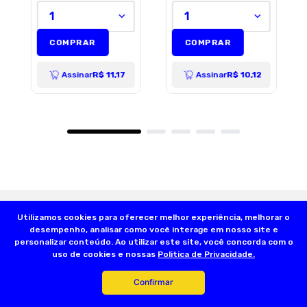
1
1
ENVIAR AVALIAÇÃO
COMPRAR
COMPRAR
Assinar
R$ 11,17
Assinar
R$ 10,12
Utilizamos cookies para oferecer melhor experiência, melhorar o
desempenho, analisar como você interage em nosso site e
personalizar conteúdo. Ao utilizar este site, você concorda com o
uso de cookies e nossas
Politica de Privacidade.
Confirmar
Olá, somos a Dog’s Day:
A Loja do seu Animal! Nascemos a partir de