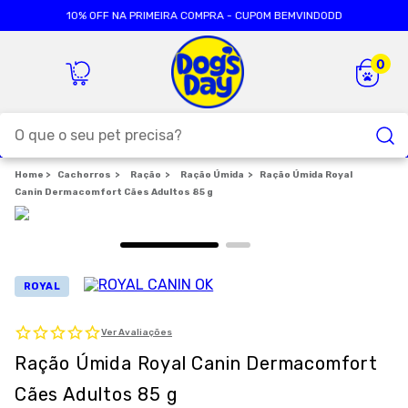
10% OFF NA PRIMEIRA COMPRA - CUPOM BEMVINDODD
O que o seu pet precisa?
Cachorros
TERMOS MAIS BUSCADOS
Ração
Ração Úmida
Ração Úmida Royal
Canin Dermacomfort Cães Adultos 85 g
1
º
ração cães
2
º
ração gatos
3
º
caes
ROYAL
4
º
tapete higienico
5
º
formula natural
Ver Avaliações
Ração Úmida Royal Canin Dermacomfort
6
º
areia
Cães Adultos 85 g
7
º
petisco caes