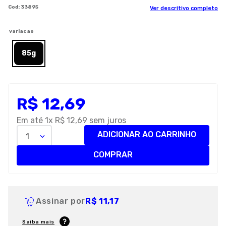
:
33895
Ver descritivo completo
8
º
royal canin
9
º
premier
variacao
10
º
pro plan
85g
R$
12
,
69
Em até
1
x
R$
12
,
69
sem juros
ADICIONAR AO CARRINHO
1
COMPRAR
Assinar por
R$ 11,17
Saiba mais