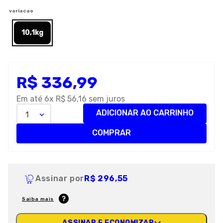
8
º
petisco caes
variacao
9
º
premier
10,1kg
10
º
pro plan
R$
336
,
99
Em até
6
x
R$
56
,
16
sem juros
ADICIONAR AO CARRINHO
1
COMPRAR
Assinar por
R$ 296,55
Saiba mais
ASSINAR E ECONOMIZAR