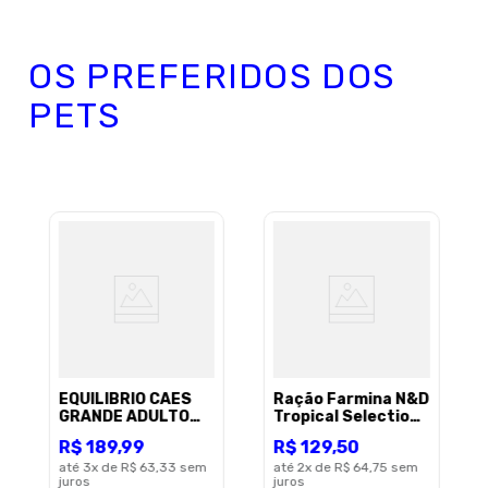
OS PREFERIDOS DOS
PETS
EQUILIBRIO CAES
Ração Farmina N&D
GRANDE ADULTO
Tropical Selection
CARNE 12KG
para Cães Filhotes
R$
189
,
99
R$
129
,
50
de Porte Médio e
até
3
x de
R$ 63,33
sem
Grande Sabor
até
2
x de
R$ 64,75
sem
9
juros
juros
Suíno, Cereais e