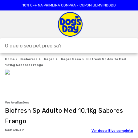
10% OFF NA PRIMEIRA COMPRA - CUPOM BEMVINDODD
O que o seu pet precisa?
Cachorros
TERMOS MAIS BUSCADOS
Ração
Ração Seca
Biofresh Sp Adulto Med
10,1Kg Sabores Frango
1
º
ração cães
2
º
ração gatos
3
º
caes
4
º
tapete higienico
Ver Avaliações
Biofresh Sp Adulto Med 10,1Kg Sabores
5
º
formula natural
Frango
6
º
areia
:
34549
Ver descritivo completo
7
º
royal canin