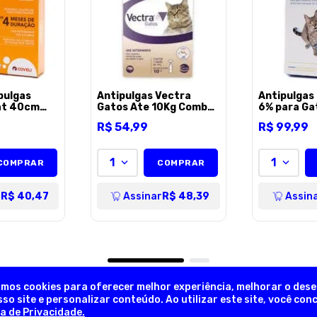
ENVIAR AVALI
pulgas
Antipulgas Vectra
Antipulgas
cat 40cm
Gatos Ate 10Kg Combo
6% para Gat
- Unico
- 1 pipeta
7,5Kg Zoeti
R$
54
,
99
R$
99
,
99
1
1
COMPRAR
COMPRAR
r
R$ 40,47
Assinar
R$ 48,39
Assin
amos cookies para oferecer melhor experiência, melhorar o des
so site e personalizar conteúdo. Ao utilizar este site, você co
ca de Privacidade.