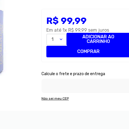
R$
99
,
99
Em até
1
x
R$
99
,
99
sem juros
ADICIONAR AO
1
CARRINHO
COMPRAR
Não sei meu CEP