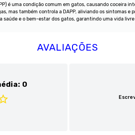
DAPP) é uma condição comum em gatos, causando coceira int
lgas, mas também controla a DAPP, aliviando os sintomas e 
a saúde e o bem-estar dos gatos, garantindo uma vida livr
AVALIAÇÕES
édia: 0
Escre
Adicionar avaliaç
Título