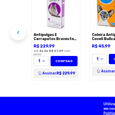
 2,8 Kg -
,99
sem
OMPRAR
R$ 179,99
Antipulgas E
Coleira Anti
Carrapatos Bravecto
Coveli Bull
MSD para Gatos de 6,25
para Gatos 
R$
229
,
99
R$
45
,
99
a 12,5Kg 500Mg - 1
pipeta
até
4
x de
R$ 57,49
sem
juros
1
1
COMPRAR
Assina
Assinar
R$ 229,99
Utiliz
em nos
Politi