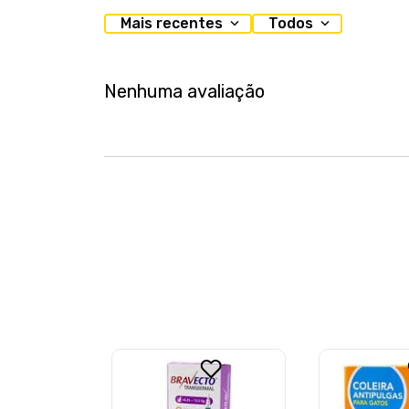
Mais recentes
Todos
Nenhuma avaliação
ravecto
 para