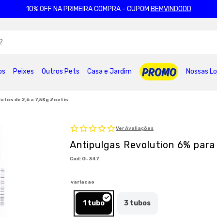
10% OFF NA PRIMEIRA COMPRA - CUPOM
BEMVINDODD
ADOS
os
Peixes
Outros Pets
Casa e Jardim
Nossas Lo
2
º
ração gatos
3
º
caes
4
º
tapete higienico
6
º
areia
7
º
petisco caes
8
º
royal canin
atos de 2,6 a 7,5Kg Zoetis
0
º
pro plan
Ver Avaliações
Antipulgas Revolution 6% para 
:
G-347
variacao
1 tubo
3 tubos