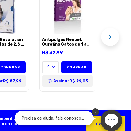
para Gatos
R$
36
,
99
unidade
1
AÇÃO
Assi
 Revolution
Antipulgas Neopet
os de 2,6 a
Ourofino Gatos de 1 a
s
8Kg - 1 unidade
R$
32
,
99
1
COMPRAR
COMPRAR
ar
R$ 87,99
Assinar
R$ 29,03
empenho, analisar como você interage
ncorda com o uso de cookies e nossas
Confirmar