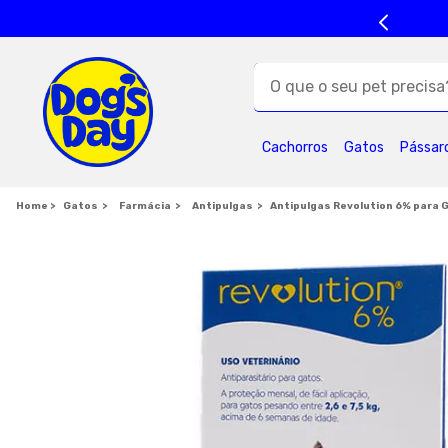
O que o seu pet precisa?
TERMOS MAIS BUSC
Cachorros
Gatos
Pássar
1
º
ração cães
5
º
formula natural
Gatos
Farmácia
Antipulgas
Antipulgas Revolution 6% para G
9
º
premier
1