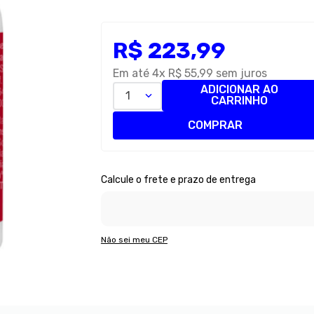
R$
223
,
99
Em até
4
x
R$
55
,
99
sem juros
ADICIONAR AO
1
CARRINHO
COMPRAR
Não sei meu CEP