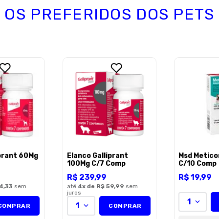
OS PREFERIDOS DOS PETS
Endereço de email
Escreva uma avaliação
ENVIAR AVALI
iprant 60Mg
Elanco Galliprant
Msd Metico
100Mg C/7 Comp
C/10 Comp
R$
239
,
99
R$
19
,
99
4,33
sem
até
4
x de
R$ 59,99
sem
juros
1
1
COMPRAR
COMPRAR