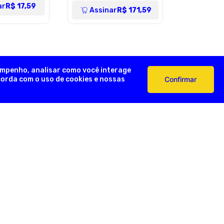
ar
R$ 17,59
Assinar
R$ 171,59
empenho, analisar como você interage
ncorda com o uso de cookies e nossas
Confirmar
AÇÕES ÚTEIS
FORMAS DE PAGAMENTO
Devoluções
e Pagamento