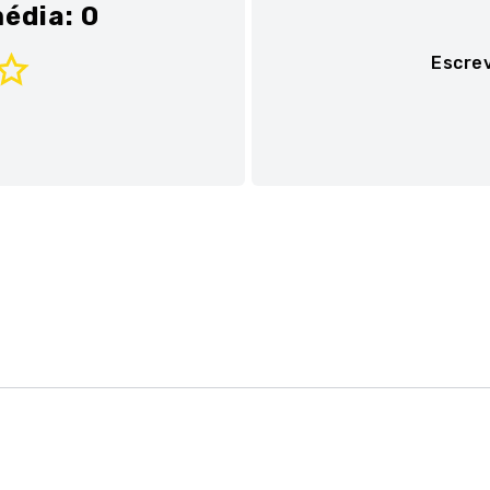
édia: 0
Escre
Adicionar avaliaç
Título
Avalie o produto de 1 a 
★
★
★
★
★
Seu nome
Sua localização