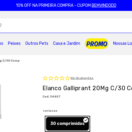
10% OFF NA PRIMEIRA COMPRA - CUPOM
BEMVINDODD
ADOS
os
Peixes
Outros Pets
Casa e Jardim
Nossas Lo
2
º
ração gatos
3
º
caes
4
º
tapete higienico
6
º
areia
7
º
petisco caes
8
º
premier
Mg C/30 Comp
10
º
pro plan
Ver Avaliações
Elanco Galliprant 20Mg C/30 
:
34857
variacao
30 comprimidos