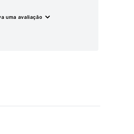
va uma avaliação
ão
5 estrelas