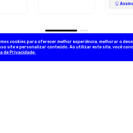
Assin
amos cookies para oferecer melhor experiência, melhorar o des
so site e personalizar conteúdo. Ao utilizar este site, você co
ca de Privacidade.
NEWSLETTER
Novidades, promoções exclusivas!
INFORMAÇÕES ÚTEIS
INFORM
em
Sobre a Empresa
Trocas e 
lia
Nossas Lojas
Formas d