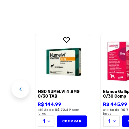
orio
0Mg Para
r 10
EL
MSD NUMELVI 4.8MG
Elanco Gall
C/30 TAB
C/30 Comp
R$
144
,
99
R$
445
,
99
até
2
x de
R$ 72,49
sem
até
6
x de
R$ 7
juros
juros
1
1
COMPRAR