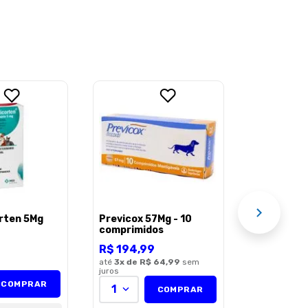
Elanco Ons
C/ 7 Comp
R$
79
,
99
1
AÇÃO
Assin
rten 5Mg
Previcox 57Mg - 10
comprimidos
R$
194
,
99
até
3
x de
R$ 64,99
sem
juros
COMPRAR
1
COMPRAR