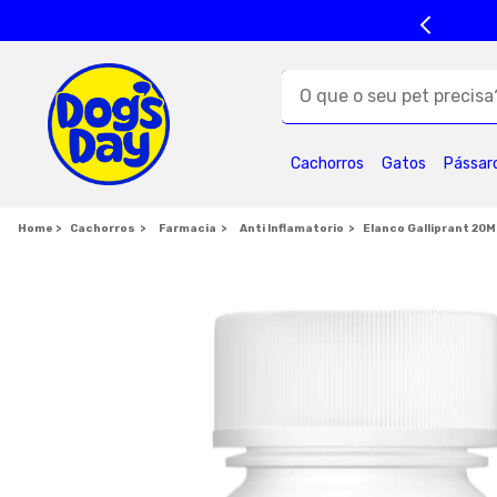
O que o seu pet precisa?
TERMOS MAIS BUSC
Cachorros
Gatos
Pássar
1
º
ração cães
5
º
formula natural
Cachorros
Farmacia
Anti Inflamatorio
Elanco Galliprant 20
9
º
royal canin