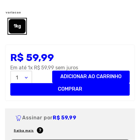
8
º
petisco caes
variacao
9
º
premier
1kg
10
º
pro plan
R$
59
,
99
Em até
1
x
R$
59
,
99
sem juros
ADICIONAR AO CARRINHO
1
COMPRAR
Assinar por
R$ 59,99
Saiba mais