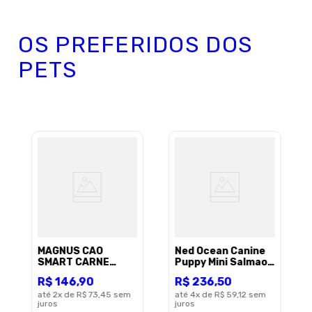
OS PREFERIDOS DOS
PETS
MAGNUS CAO
Ned Ocean Canine
SMART CARNE
Puppy Mini Salmao
20KG
2,5Kg
R$
146
,
90
R$
236
,
50
até
2
x de
R$ 73,45
sem
até
4
x de
R$ 59,12
sem
juros
juros