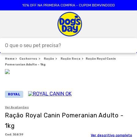
10% OFF NA PRIMEIRA COMPRA - CUPOM BEMVINDODD
O que o seu pet precisa?
Cachorros
TERMOS MAIS BUSCADOS
Ração
Ração Seca
Ração Royal Canin
Pomeranian Adulto - 1kg
1
º
ração cães
2
º
ração gatos
3
º
caes
ROYAL
4
º
tapete higienico
Ver Avaliações
5
º
formula natural
Ração Royal Canin Pomeranian Adulto -
6
º
areia
1kg
7
º
royal canin
:
35839
Ver descritivo completo