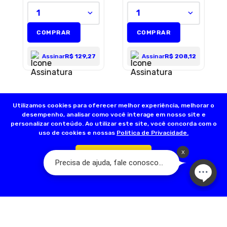
1
1
COMPRAR
COMPRAR
Assinar
R$ 129,27
Assinar
R$ 208,12
Utilizamos cookies para oferecer melhor experiência, melhorar o
desempenho, analisar como você interage em nosso site e
personalizar conteúdo. Ao utilizar este site, você concorda com o
uso de cookies e nossas
Politica de Privacidade.
Confirmar