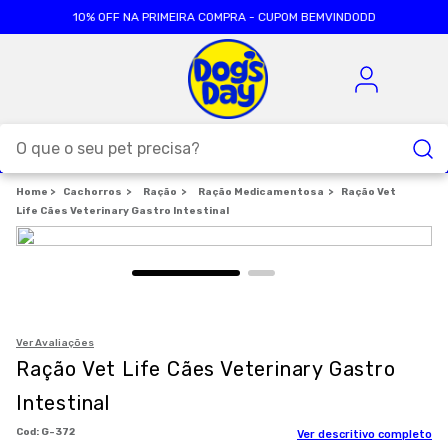
10% OFF NA PRIMEIRA COMPRA - CUPOM BEMVINDODD
O que o seu pet precisa?
Cachorros
TERMOS MAIS BUSCADOS
Ração
Ração Medicamentosa
Ração Vet
Life Cães Veterinary Gastro Intestinal
1
º
ração cães
2
º
ração gatos
3
º
caes
4
º
tapete higienico
Ver Avaliações
Ração Vet Life Cães Veterinary Gastro
5
º
formula natural
Intestinal
6
º
areia
:
G-372
7
º
royal canin
Ver descritivo completo