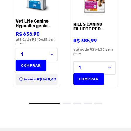
Vet Life Canine
HILLS CANINO
Hypoallergenic
FILHOTE PED
Pork/Potato 10,1Kg
R$
636
,
90
PEQUENOS 5,67KG
até
6
x de
R$ 106,15
sem
R$
385
,
99
juros
até
6
x de
R$ 64,33
sem
juros
1
COMPRAR
1
COMPRAR
Assinar
R$ 560,47