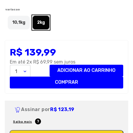
8
º
premier
variacao
9
º
petisco caes
10,1kg
2kg
10
º
pro plan
R$
139
,
99
Em até
2
x
R$
69
,
99
sem juros
ADICIONAR AO CARRINHO
1
COMPRAR
Assinar por
R$ 123,19
Saiba mais