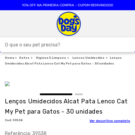
10% OFF NA PRIMEIRA COMPRA - CUPOM BEMVINDODD
O que o seu pet precisa?
Gatos
Higiene E Limpeza
TERMOS MAIS BUSCADOS
Lencos Umidecidos
Lenços
Umidecidos Alcat Pata Lenco Cat My Pet para Gatos - 30 unidades
1
º
ração cães
2
º
ração gatos
3
º
caes
4
º
tapete higienico
Lenços Umidecidos Alcat Pata Lenco Cat
5
º
formula natural
My Pet para Gatos - 30 unidades
6
º
areia
:
39538
Ver descritivo completo
7
º
royal canin
Referência
:
39538