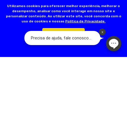
mais de 17 lojas físicas espalhadas pela Grande São Paulo. A nossa
Utilizamos cookies para oferecer melhor experiência, melhorar o
família é apaixonada por pets e quer trazer qualidade de vida para
desempenho, analisar como você interage em nosso site e
esses seres tão puros. Somos dedicados em oferecer um ótimo
personalizar conteúdo. Ao utilizar este site, você concorda com o
serviço, com melhoria contínua, valorização e respeito humano.
uso de cookies e nossas
Politica de Privacidade.
contato@dogsday.com.br
Confirmar
Telefone: 11 98815-8570
NEWSLETTER
Novidades, promoções exclusivas!
INSTITUCIONAL