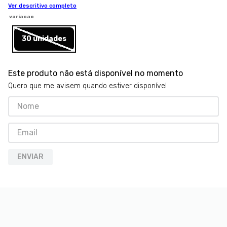
Ver descritivo completo
8
º
petisco caes
variacao
9
º
premier
30 unidades
10
º
pro plan
Este produto não está disponível no momento
Quero que me avisem quando estiver disponível
ENVIAR