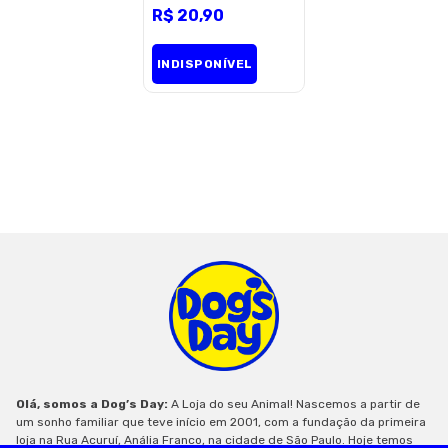
Cat My Pet para
R$
20
,
90
Gatos - 30
unidades
INDISPONÍVEL
Olá, somos a Dog’s Day:
A Loja do seu Animal! Nascemos a partir de
um sonho familiar que teve início em 2001, com a fundação da primeira
loja na Rua Acuruí, Anália Franco, na cidade de São Paulo. Hoje temos