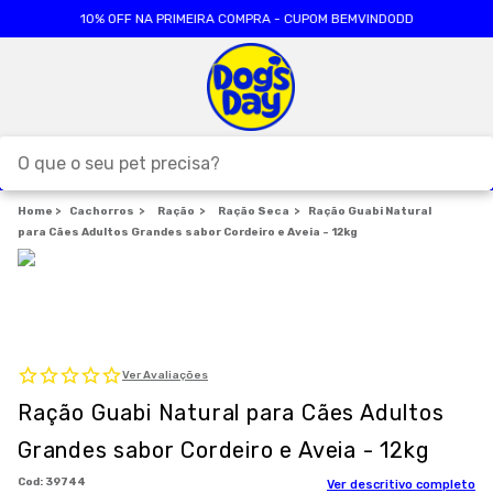
10% OFF NA PRIMEIRA COMPRA - CUPOM BEMVINDODD
O que o seu pet precisa?
Cachorros
TERMOS MAIS BUSCADOS
Ração
Ração Seca
Ração Guabi Natural
para Cães Adultos Grandes sabor Cordeiro e Aveia - 12kg
1
º
ração cães
2
º
ração gatos
3
º
caes
4
º
tapete higienico
Ver Avaliações
5
º
formula natural
Ração Guabi Natural para Cães Adultos
6
º
areia
Grandes sabor Cordeiro e Aveia - 12kg
7
º
royal canin
:
39744
Ver descritivo completo