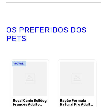
Avalie o produto de 1 a 5 estrelas
★
★
★
★
★
Seu nome
OS PREFERIDOS DOS
PETS
Sua localização
Endereço de email
ROYAL
Escreva uma avaliação
Royal Canin Bulldog
Ração Formula
Francês Adulto
Natural Pro Adulto