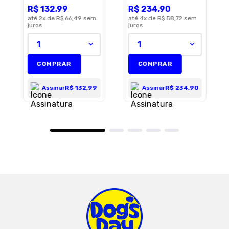
2,5KG
Raças Medias e
R$
132
,
99
R$
234
,
90
ENVIAR AVALIAÇÃO
Grandes - 15kg
até
2
x de
R$ 66,49
sem
até
4
x de
R$ 58,72
sem
juros
juros
1
1
COMPRAR
COMPRAR
Assinar
R$ 132,99
Assinar
R$ 234,90