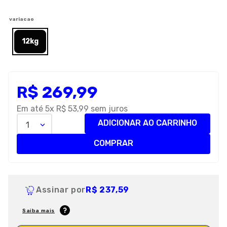
8
º
petisco caes
variacao
9
º
premier
12kg
10
º
pro plan
R$
269
,
99
Em até
5
x
R$
53
,
99
sem juros
ADICIONAR AO CARRINHO
1
COMPRAR
Assinar por
R$ 237,59
Saiba mais