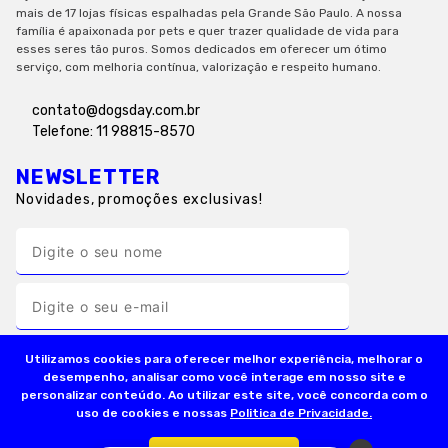
mais de 17 lojas físicas espalhadas pela Grande São Paulo. A nossa
família é apaixonada por pets e quer trazer qualidade de vida para
esses seres tão puros. Somos dedicados em oferecer um ótimo
serviço, com melhoria contínua, valorização e respeito humano.
contato@dogsday.com.br
Telefone: 11 98815-8570
NEWSLETTER
Novidades, promoções exclusivas!
Utilizamos cookies para oferecer melhor experiência, melhorar o
desempenho, analisar como você interage em nosso site e
personalizar conteúdo. Ao utilizar este site, você concorda com o
uso de cookies e nossas
Politica de Privacidade.
INSTITUCIONAL