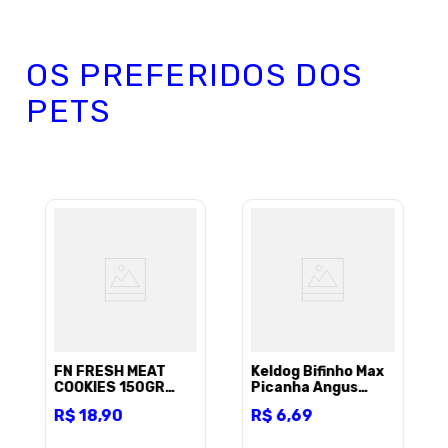
OS PREFERIDOS DOS
PETS
FN FRESH MEAT
Keldog Bifinho Max
COOKIES 150GR
Picanha Angus
CORDEIRO
91Gr
R$
18
,
90
R$
6
,
69