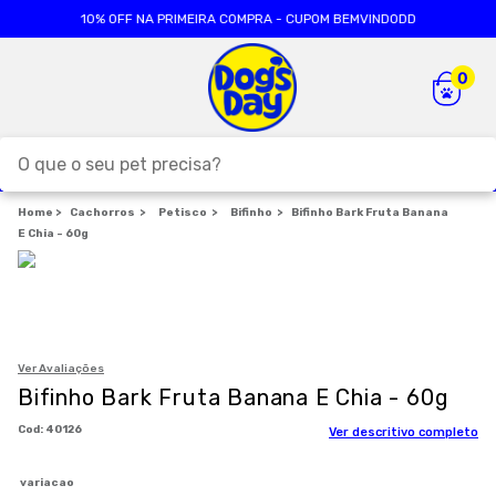
10% OFF NA PRIMEIRA COMPRA - CUPOM BEMVINDODD
O que o seu pet precisa?
Cachorros
TERMOS MAIS BUSCADOS
Petisco
Bifinho
Bifinho Bark Fruta Banana
E Chia - 60g
1
º
ração cães
2
º
ração gatos
3
º
caes
4
º
tapete higienico
Ver Avaliações
Bifinho Bark Fruta Banana E Chia - 60g
5
º
formula natural
:
40126
Ver descritivo completo
6
º
areia
7
º
royal canin
variacao