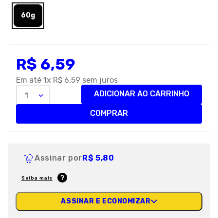
8
º
premier
60g
9
º
petisco caes
10
º
pro plan
R$
6
,
59
Em até
1
x
R$
6
,
59
sem juros
ADICIONAR AO CARRINHO
1
COMPRAR
Assinar por
R$ 5,80
Saiba mais
ASSINAR E ECONOMIZAR