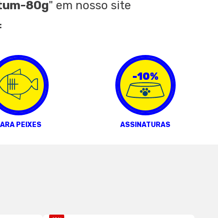
atum-80g
"
em nosso site
:
-10%
ARA PEIXES
ASSINATURAS