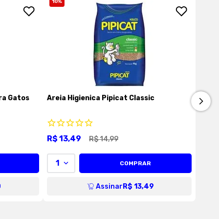
10
%
ra Gatos
Areia Higienica Pipicat Classic
R$
13
,
49
R$
14
,
99
1
COMPRAR
0
Assinar
R$ 13,49