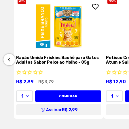
21
%
40
%
Ração Úmida Friskies Sachê para Gatos
Petisco Cr
Adultos Sabor Peixe ao Molho - 85g
Atum e Sal
R$
2
,
99
R$
12
,
90
R$
3
,
79
1
1
COMPRAR
Assinar
R$ 2,99