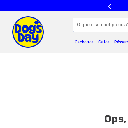
O que o seu pet precisa?
TERMOS MAIS BUSC
Cachorros
Gatos
Pássar
1
º
ração cães
5
º
formula natural
9
º
premier
1
Ops,