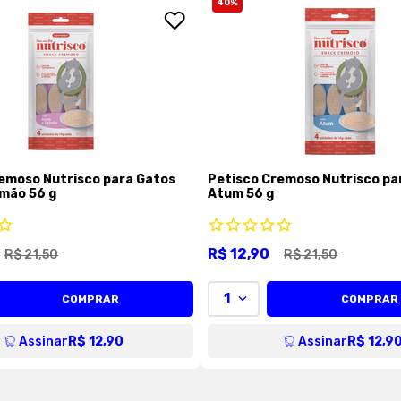
40
%
emoso Nutrisco para Gatos
Petisco Cremoso Nutrisco pa
mão 56 g
Atum 56 g
R$
12
,
90
R$
21
,
50
R$
21
,
50
1
COMPRAR
COMPRAR
Assinar
R$ 12,90
Assinar
R$ 12,9