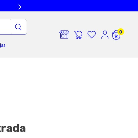
jas
trada