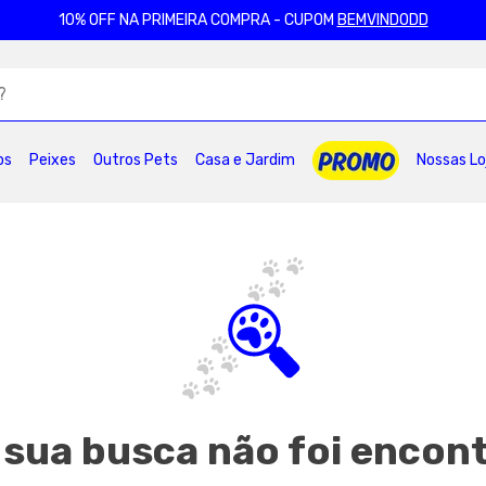
10% OFF NA PRIMEIRA COMPRA - CUPOM
BEMVINDODD
ADOS
os
Peixes
Outros Pets
Casa e Jardim
Nossas Lo
2
º
ração gatos
3
º
caes
4
º
tapete higienico
6
º
areia
7
º
royal canin
8
º
petisco caes
0
º
pro plan
 sua busca não foi encon