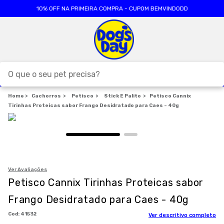
10% OFF NA PRIMEIRA COMPRA - CUPOM BEMVINDODD
O que o seu pet precisa?
Cachorros
TERMOS MAIS BUSCADOS
Petisco
Stick E Palito
Petisco Cannix
Tirinhas Proteicas sabor Frango Desidratado para Caes - 40g
1
º
ração cães
2
º
ração gatos
3
º
caes
4
º
tapete higienico
Ver Avaliações
Petisco Cannix Tirinhas Proteicas sabor
5
º
formula natural
Frango Desidratado para Caes - 40g
6
º
areia
:
41532
Ver descritivo completo
7
º
royal canin