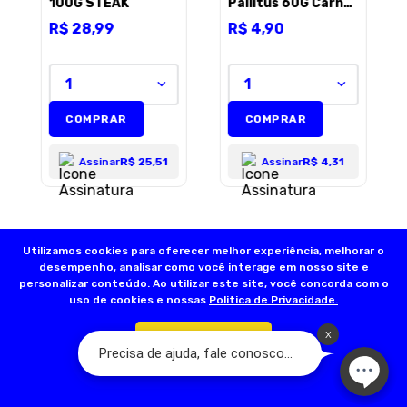
100G STEAK
Pallitus 60G Carne
E Batata Doce
R$
28
,
99
R$
4
,
90
1
1
COMPRAR
COMPRAR
Assinar
R$ 25,51
Assinar
R$ 4,31
Utilizamos cookies para oferecer melhor experiência, melhorar o
desempenho, analisar como você interage em nosso site e
personalizar conteúdo. Ao utilizar este site, você concorda com o
uso de cookies e nossas
Politica de Privacidade.
Confirmar