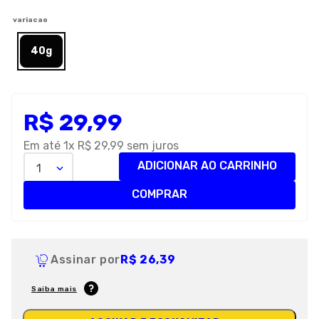
8
º
petisco caes
variacao
9
º
premier
40g
10
º
pro plan
R$
29
,
99
Em até
1
x
R$
29
,
99
sem juros
ADICIONAR AO CARRINHO
1
COMPRAR
Assinar por
R$ 26,39
Saiba mais