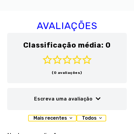
AVALIAÇÕES
Classificação média: 0
(0 avaliações)
Escreva uma avaliação
Adicionar avaliação
Mais recentes
Todos
Título