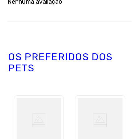
Nenhuma avaliação
Avalie o produto de 1 a 5 estrelas
★
★
★
★
★
Seu nome
OS PREFERIDOS DOS
PETS
Sua localização
Endereço de email
Escreva uma avaliação