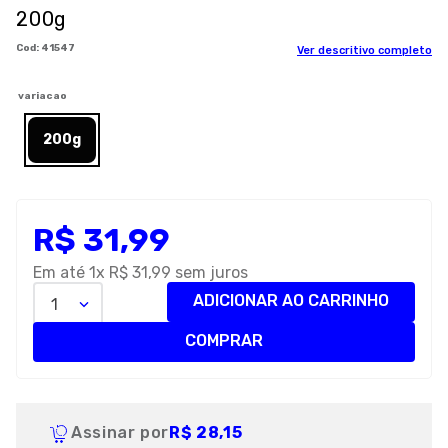
200g
8
º
premier
:
41547
Ver descritivo completo
9
º
petisco caes
10
º
pro plan
variacao
200g
R$
31
,
99
Em até
1
x
R$
31
,
99
sem juros
ADICIONAR AO CARRINHO
1
COMPRAR
Assinar por
R$ 28,15