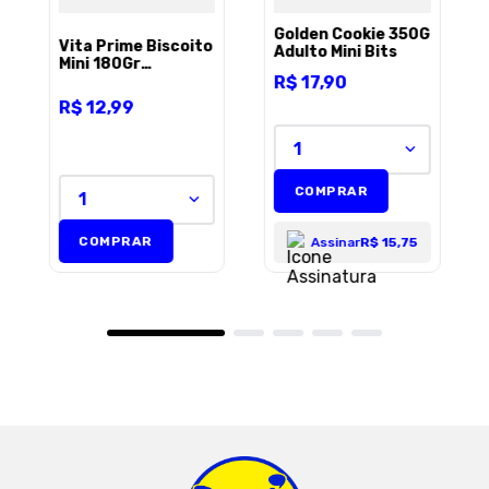
Golden Cookie 350G
Vita Prime Biscoito
Adulto Mini Bits
Mini 180Gr
R$
17
,
90
Maca/Mamao/Linhaca
ENVIAR AVALIAÇÃO
R$
12
,
99
1
COMPRAR
1
COMPRAR
Assinar
R$ 15,75