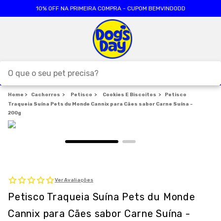
10% OFF NA PRIMEIRA COMPRA - CUPOM BEMVINDODD
O que o seu pet precisa?
Cachorros
TERMOS MAIS BUSCADOS
Petisco
Cookies E Biscoitos
Petisco
Traqueia Suína Pets du Monde Cannix para Cães sabor Carne Suína -
1
º
ração cães
200g
2
º
ração gatos
3
º
caes
4
º
tapete higienico
5
º
formula natural
Ver Avaliações
Petisco Traqueia Suína Pets du Monde
6
º
areia
Cannix para Cães sabor Carne Suína -
7
º
royal canin