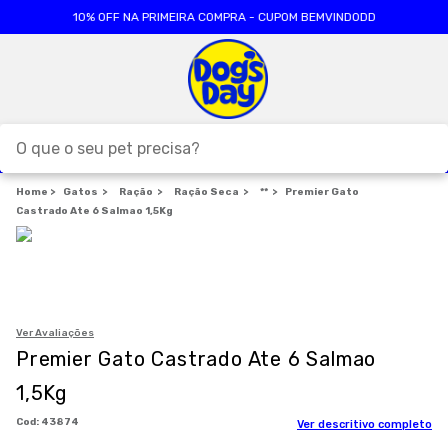
10% OFF NA PRIMEIRA COMPRA - CUPOM BEMVINDODD
O que o seu pet precisa?
Gatos
Ração
TERMOS MAIS BUSCADOS
Ração Seca
**
Premier Gato
Castrado Ate 6 Salmao 1,5Kg
1
º
ração cães
2
º
ração gatos
3
º
caes
4
º
tapete higienico
Ver Avaliações
Premier Gato Castrado Ate 6 Salmao
5
º
formula natural
1,5Kg
6
º
areia
:
43874
Ver descritivo completo
7
º
royal canin