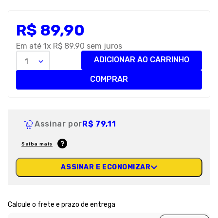
8
º
petisco caes
R$
89
,
90
9
º
premier
10
º
pro plan
Em até
1
x
R$
89
,
90
sem juros
ADICIONAR AO CARRINHO
1
COMPRAR
Assinar por
R$ 79,11
Saiba mais
ASSINAR E ECONOMIZAR