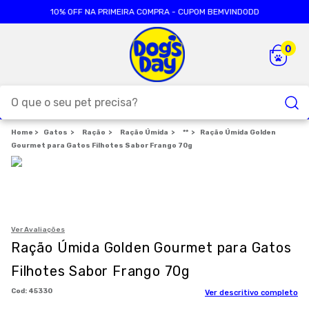
10% OFF NA PRIMEIRA COMPRA - CUPOM BEMVINDODD
O que o seu pet precisa?
Gatos
Ração
TERMOS MAIS BUSCADOS
Ração Úmida
**
Ração Úmida Golden
Gourmet para Gatos Filhotes Sabor Frango 70g
1
º
ração cães
2
º
ração gatos
3
º
caes
4
º
tapete higienico
Ver Avaliações
Ração Úmida Golden Gourmet para Gatos
5
º
formula natural
Filhotes Sabor Frango 70g
6
º
areia
:
45330
Ver descritivo completo
7
º
petisco caes