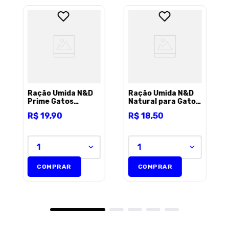
Ração Úmida N&D
Ração Úmida N&D
Prime Gatos
Natural para Gatos
Adultos Frango e
Sabor Frango 70 g
R$
19
,
90
R$
18
,
50
Romã 70 g
1
1
COMPRAR
COMPRAR