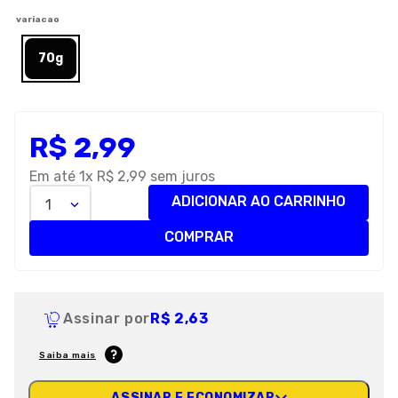
8
º
premier
variacao
9
º
royal canin
70g
10
º
pro plan
R$
2
,
99
Em até
1
x
R$
2
,
99
sem juros
ADICIONAR AO CARRINHO
1
COMPRAR
Assinar por
R$ 2,63
Saiba mais
ASSINAR E ECONOMIZAR